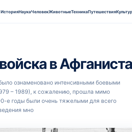
История
Наука
Человек
Животные
Техника
Путешествия
Культу
войска в Афганист
было ознаменовано интенсивными боевыми
979 – 1989), к сожалению, прошла мимо
90-е годы были очень тяжелыми для всего
оведения мно