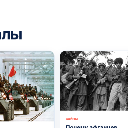
алы
ВОЙНЫ
Почему афганцев