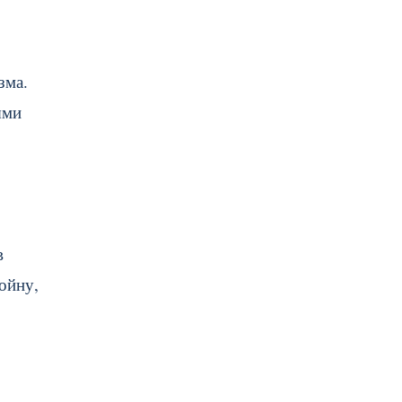
зма.
ыми
в
ойну,