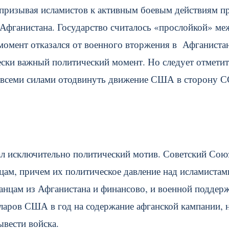
, призывая исламистов к активным боевым действиям п
 Афганистана. Государство считалось «прослойкой» ме
момент отказался от военного вторжения в Афганиста
чески важный политический момент. Но следует отметит
ы всеми силами отодвинуть движение США в сторону 
ал исключительно политический мотив. Советский Сою
цам, причем их политическое давление над исламистам
анцам из Афганистана и финансово, и военной поддер
лларов США в год на содержание афганской кампании, 
ывести войска.