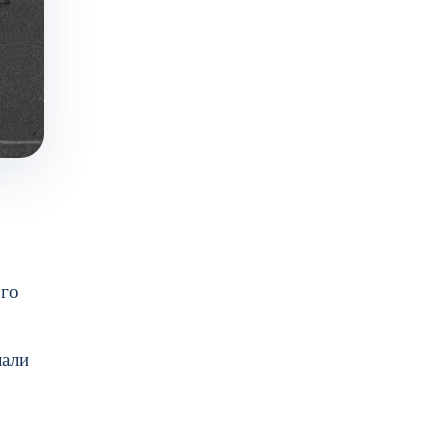
ого
лали