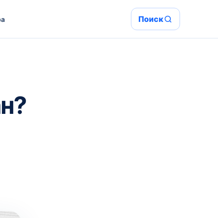
Поиск
ра
ан?