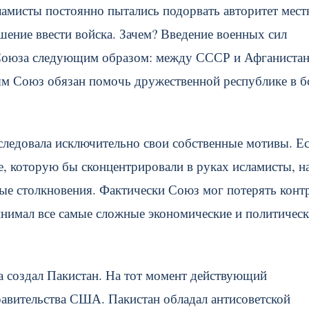
ламисты постоянно пытались подорвать авторитет мес
шение ввести войска. Зачем? Введение военных сил
о Союза следующим образом: между СССР и Афганиста
ым Союз обязан помочь дружественной республике в б
еследовала исключительно свои собственные мотивы. Е
, которую бы сконцентрировали в руках исламисты, н
ые столкновения. Фактически Союз мог потерять конт
инимал все самые сложные экономические и политичес
а создал Пакистан. На тот момент действующий
равительства США. Пакистан обладал антисоветской