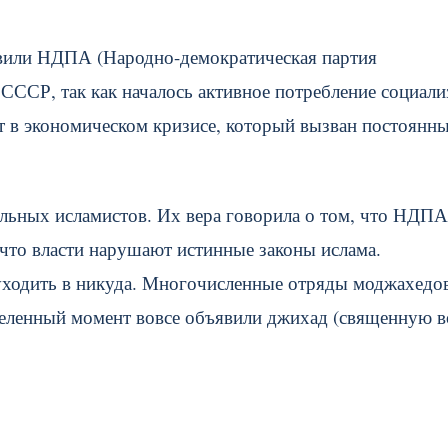
авили НДПА (Народно-демократическая партия
 СССР, так как началось активное потребление социали
ет в экономическом кризисе, который вызван постоянн
альных исламистов. Их вера говорила о том, что НДПА
, что власти нарушают истинные законы ислама.
уходить в никуда. Многочисленные отряды моджахедо
деленный момент вовсе объявили джихад (священную в