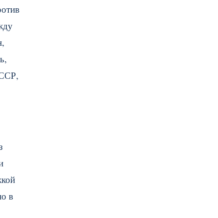
ротив
жду
н,
ь,
СССР,
з
и
жкой
но в