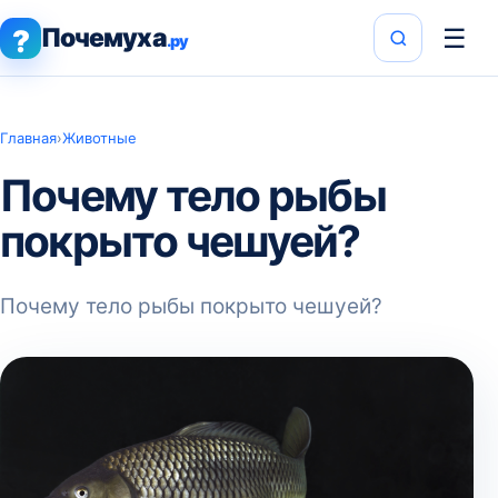
Почемуха
☰
?
.ру
Главная
›
Животные
Почему тело рыбы
покрыто чешуей?
Почему тело рыбы покрыто чешуей?