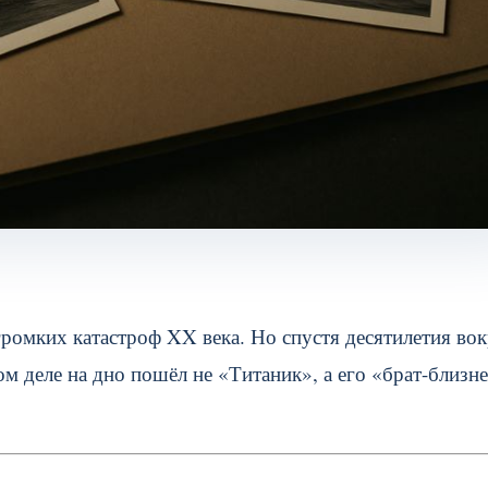
громких катастроф XX века. Но спустя десятилетия во
ом деле на дно пошёл не «Титаник», а его «брат-близн