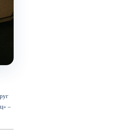
круг
ец» –