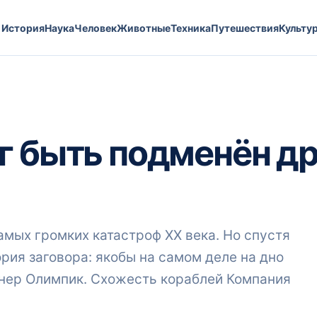
История
Наука
Человек
Животные
Техника
Путешествия
Культу
г быть подменён д
самых громких катастроф XX века. Но спустя
ория заговора: якобы на самом деле на дно
айнер Олимпик. Схожесть кораблей Компания