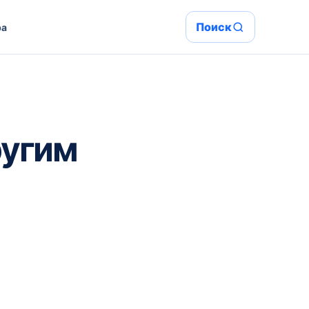
Поиск
ра
ругим