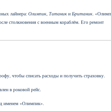
чных лайнера:
Олимпик
,
Титаник
и
Британик
. «Олим
сле столкновения с военным кораблём. Его ремонт
офу, чтобы списать расходы и получить страховку.
лен в роковой рейс.
д именем «Олимпик».