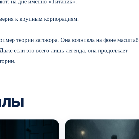
ют: на дне именно «Титаник».
оверия к крупным корпорациям.
ример теории заговора. Она возникла на фоне масшта
Даже если это всего лишь легенда, она продолжает
тории.
алы