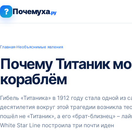
?
Почемуха
.ру
Главная
›
Необъяснимые явления
Почему Титаник мо
кораблём
Гибель «Титаника» в 1912 году стала одной из 
десятилетия вокруг этой трагедии возникла те
пошёл не «Титаник», а его «брат-близнец» – л
White Star Line построила три почти иден