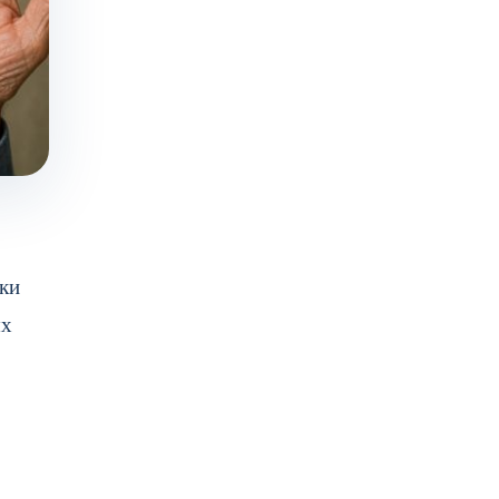
нки
ых