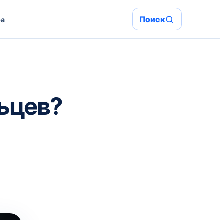
Поиск
ра
ьцев?