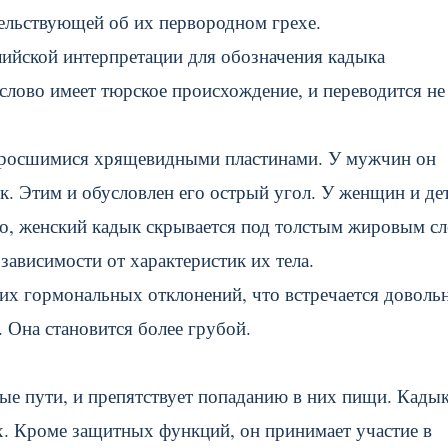
тельствующей об их первородном грехе.
глийской интерпретации для обозначения кадыка
 слово имеет тюрское происхождение, и переводится не
 сросшимися хрящевидными пластинами. У мужчин он
к. Этим и обусловлен его острый угол. У женщин и де
го, женский кадык скрывается под толстым жировым сл
 зависимости от характеристик их тела.
х гормональных отклонений, что встречается доволь
. Она становится более грубой.
ые пути, и препятствует попаданию в них пищи. Кады
их. Кроме защитных функций, он принимает участие в