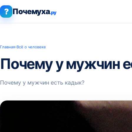
?
Почемуха
.ру
Главная
›
Всё о человеке
Почему у мужчин е
Почему у мужчин есть кадык?