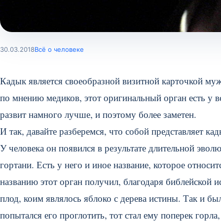
30.03.2018
Всё о человеке
Кадык является своеобразной визитной карточкой му
по мнению медиков, этот оригинальный орган есть у 
развит намного лучше, и поэтому более заметен.
И так, давайте разберемся, что собой представляет ка
У человека он появился в результате длительной эвол
гортани. Есть у него и иное название, которое относи
названию этот орган получил, благодаря библейской и
плод, коим являлось яблоко с дерева истины. Так и был
попытался его проглотить, тот стал ему поперек горла