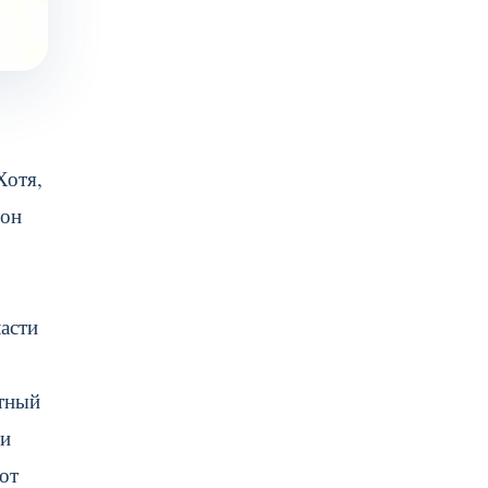
Хотя,
 он
ласти
етный
 и
от