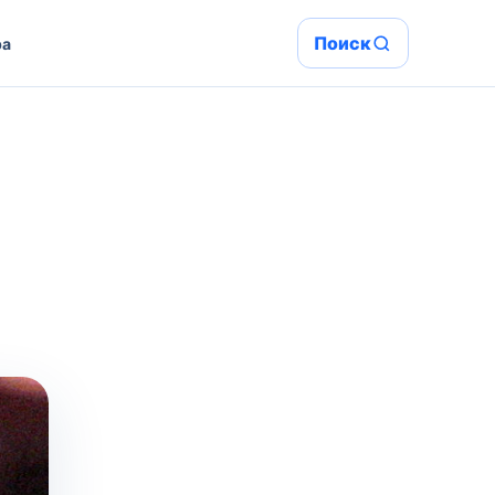
Поиск
ра