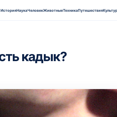
История
Наука
Человек
Животные
Техника
Путешествия
Культу
сть кадык?