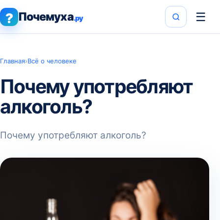
Почемуха
☰
?
.ру
Главная
›
Всё о человеке
Почему употребляют
алкоголь?
Почему употребляют алкоголь?