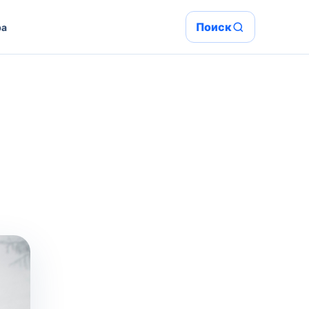
Поиск
ра