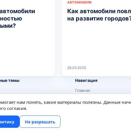
АВТОМОБИЛИ
 автомобили
Как автомобили пов
лностью
на развитие городов
ными?
28.05.2025
ные темы
Навигация
Главная
Поиск
помогает нам понять, какие материалы полезны. Данные нач
е
Известные личности
го согласия.
Изобретения
литику
Не разрешать