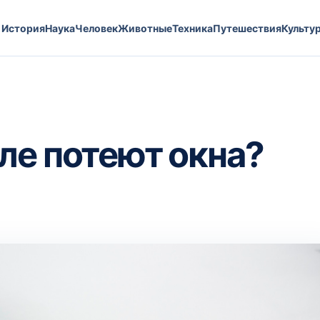
История
Наука
Человек
Животные
Техника
Путешествия
Культу
ле потеют окна?