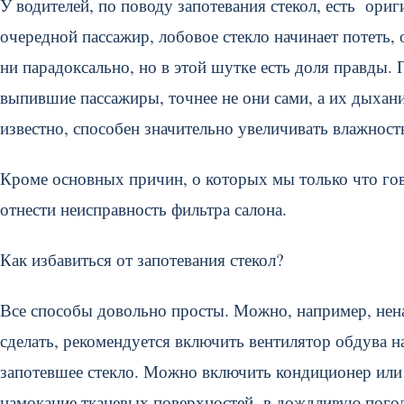
У водителей, по поводу запотевания стекол, есть ориг
очередной пассажир, лобовое стекло начинает потеть, 
ни парадоксально, но в этой шутке есть доля правды.
выпившие пассажиры, точнее не они сами, а их дыхани
известно, способен значительно увеличивать влажность
Кроме основных причин, о которых мы только что гов
отнести неисправность фильтра салона.
Как избавиться от запотевания стекол?
Все способы довольно просты. Можно, например, нена
сделать, рекомендуется включить вентилятор обдува н
запотевшее стекло. Можно включить кондиционер или 
намокание тканевых поверхностей в дождливую пого