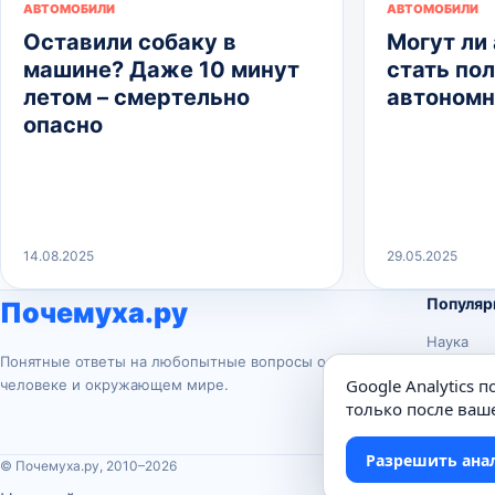
АВТОМОБИЛИ
АВТОМОБИЛИ
Оставили собаку в
Могут ли
машине? Даже 10 минут
стать по
летом – смертельно
автоном
опасно
14.08.2025
29.05.2025
Популяр
Почемуха.ру
Наука
Понятные ответы на любопытные вопросы о
История
Google Analytics 
человеке и окружающем мире.
Животны
только после ваше
Техника
Разрешить ана
© Почемуха.ру, 2010–2026