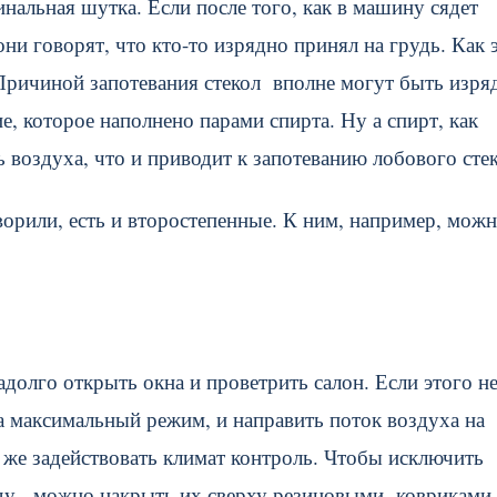
инальная шутка. Если после того, как в машину сядет
они говорят, что кто-то изрядно принял на грудь. Как 
 Причиной запотевания стекол вполне могут быть изря
е, которое наполнено парами спирта. Ну а спирт, как
 воздуха, что и приводит к запотеванию лобового стек
орили, есть и второстепенные. К ним, например, мож
долго открыть окна и проветрить салон. Если этого н
а максимальный режим, и направить поток воздуха на
же задействовать климат контроль. Чтобы исключить
ду, можно накрыть их сверху резиновыми ковриками.