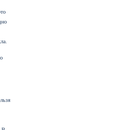
это
дно
ла.
но
ельзя
 В