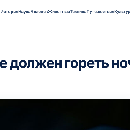
История
Наука
Человек
Животные
Техника
Путешествия
Культу
не должен гореть н