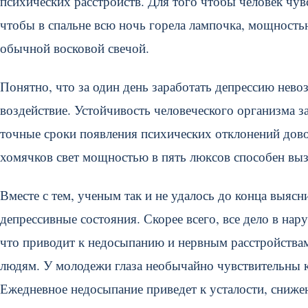
психических расстройств. Для того чтобы человек чув
чтобы в спальне всю ночь горела лампочка, мощность
обычной восковой свечой.
Понятно, что за один день заработать депрессию нево
воздействие. Устойчивость человеческого организма з
точные сроки появления психических отклонений дово
хомячков свет мощностью в пять люксов способен вызв
Вместе с тем, ученым так и не удалось до конца выясн
депрессивные состояния. Скорее всего, все дело в н
что приводит к недосыпанию и нервным расстройствам
людям. У молодежи глаза необычайно чувствительны к
Ежедневное недосыпание приведет к усталости, сниже