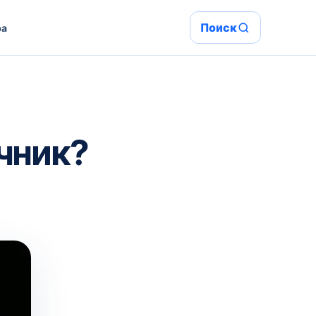
Поиск
ра
очник?