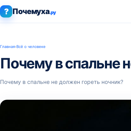
?
Почемуха
.ру
Главная
›
Всё о человеке
Почему в спальне 
Почему в спальне не должен гореть ночник?