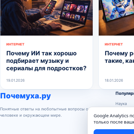
ИНТЕРНЕТ
ИНТЕРНЕТ
Почему ИИ так хорошо
Почему р
подбирает музыку и
такие, ка
сериалы для подростков?
19.01.2026
18.01.2026
Популяр
Почемуха.ру
Наука
Понятные ответы на любопытные вопросы о
История
Google Analytics 
человеке и окружающем мире.
Животны
только после ваше
Техника