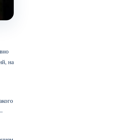
авно
ий, на
акого
 –
ением