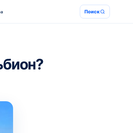
Поиск
ра
ьбион?