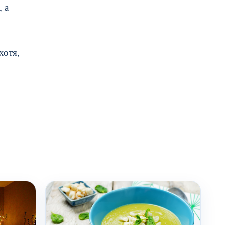
 а
хотя,