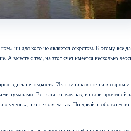
м» ни для кого не является секретом. К этому все д
е. А вместе с тем, на этот счет имеется несколько верс
орые здесь не редкость. Их причина кроется в сыром и
ми туманами. Вот они-то, как раз, и стали причиной т
ию ученых, это не совсем так. Но давайте обо всем по
густому туману, вызванному географическим располож