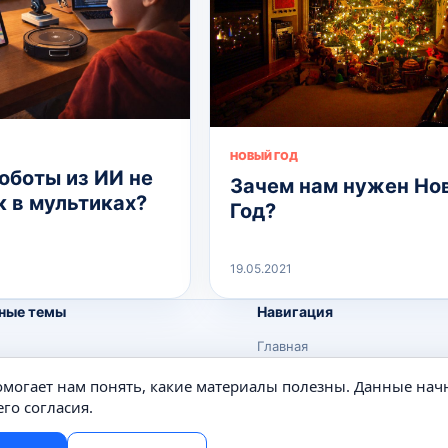
НОВЫЙ ГОД
оботы из ИИ не
Зачем нам нужен Но
к в мультиках?
Год?
19.05.2021
ные темы
Навигация
Главная
Поиск
помогает нам понять, какие материалы полезны. Данные нач
е
Известные личности
го согласия.
Изобретения