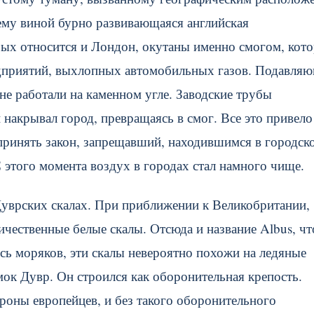
ему виной бурно развивающаяся английская
ых относится и Лондон, окутаны именно смогом, кот
дприятий, выхлопных автомобильных газов. Подавля
е работали на каменном угле. Заводские трубы
накрывал город, превращаясь в смог. Все это привело
принять закон, запрещавший, находившимся в городск
этого момента воздух в городах стал намного чище.
 Дуврских скалах. При приближении к Великобритании,
ичественные белые скалы. Отсюда и название Albus, чт
ь моряков, эти скалы невероятно похожи на ледяные
мок Дувр. Он строился как оборонительная крепость.
роны европейцев, и без такого оборонительного