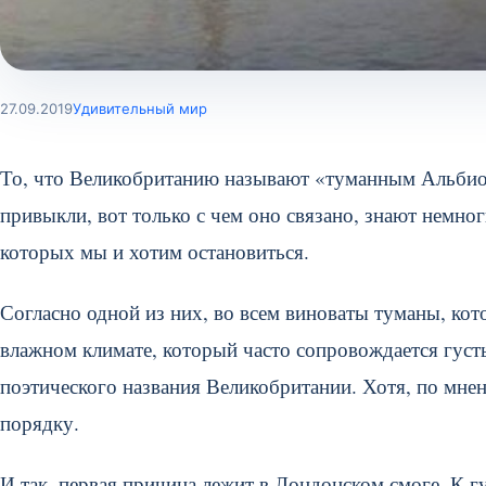
27.09.2019
Удивительный мир
То, что Великобританию называют «туманным Альбионо
привыкли, вот только с чем оно связано, знают немноги
которых мы и хотим остановиться.
Согласно одной из них, во всем виноваты туманы, кот
влажном климате, который часто сопровождается густы
поэтического названия Великобритании. Хотя, по мнен
порядку.
И так, первая причина лежит в Лондонском смоге. К 