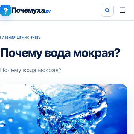
Почемуха
☰
?
.ру
Главная
›
Важно знать
Почему вода мокрая?
Почему вода мокрая?