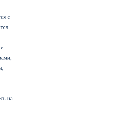
ся с
ятся
 и
вами,
ы,
сь на