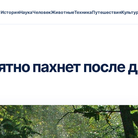
История
Наука
Человек
Животные
Техника
Путешествия
Культу
ятно пахнет после 