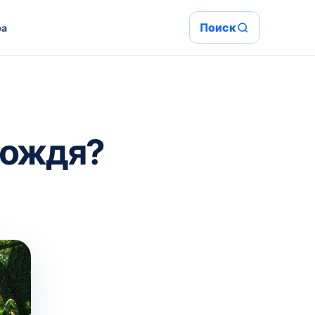
Поиск
ра
дождя?