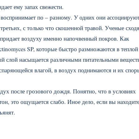
дает ему запах свежести.
с воспринимает по – разному. У одних они ассоциируют
 третьих, с только что скошенной травой. Ученые сход
 придает воздуху именно напочвенный покров. Как
Actinomyces SP, которые быстро размножаются в теплой
ный слой насыщается различными питательными вещест
спаряющейся влагой, в воздух поднимаются и их спор
здух после грозового дождя. Понятно, что в условиях
тон, это ощущается слабо. Иное дело, если вы находите
ьянят.