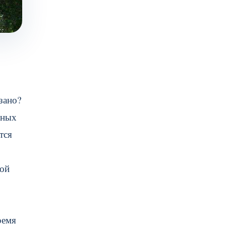
зано?
нных
тся
ной
ремя