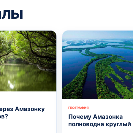
алы
ерез Амазонку
ГЕОГРАФИЯ
ов?
Почему Амазонка
полноводна круглый 