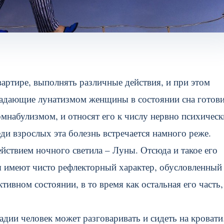
ртире, выполнять различные действия, и при этом
страдающие лунатизмом женщины в состоянии сна готов
омнабулизмом, и относят его к числу нервно психичес
ди взрослых эта болезнь встречается намного реже.
йствием ночного светила – Луны. Отсюда и такое его
я имеют чисто рефлекторный характер, обусловленный 
тивном состоянии, в то время как остальная его часть,
тадии человек может разговаривать и сидеть на кровати