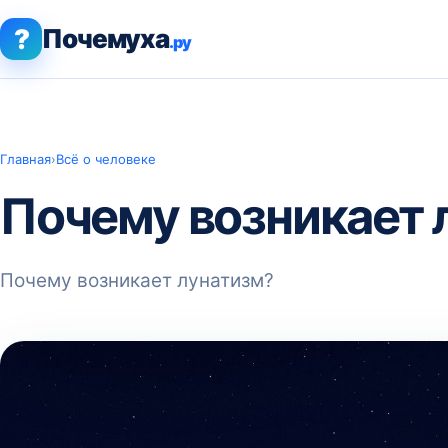
?
Почемуха
.ру
Главная
›
Всё о человеке
Почему возникает 
Почему возникает лунатизм?