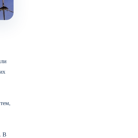
или
ких
тем,
. В