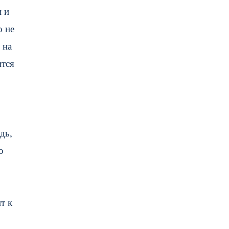
и и
о не
 на
ится
дь,
о
т к