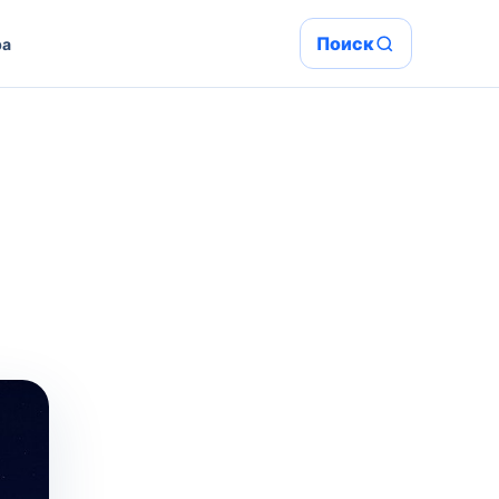
Поиск
ра