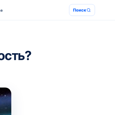
Поиск
ра
ость?