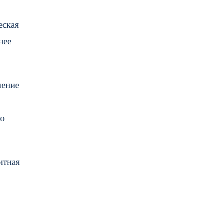
еская
нее
шение
го
итная