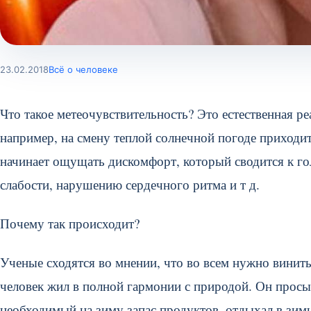
23.02.2018
Всё о человеке
Что такое метеочувствительность? Это естественная ре
например, на смену теплой солнечной погоде приходи
начинает ощущать дискомфорт, который сводится к г
слабости, нарушению сердечного ритма и т д.
Почему так происходит?
Ученые сходятся во мнении, что во всем нужно винить 
человек жил в полной гармонии с природой. Он просып
необходимый на зиму запас продуктов, отдыхал в зимн