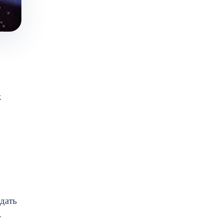
к
здать
с