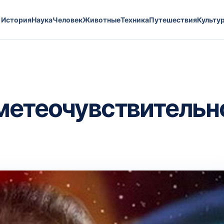
История
Наука
Человек
Животные
Техника
Путешествия
Культу
метеочувствительн