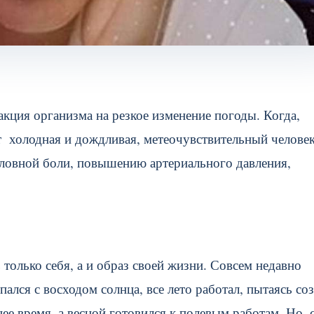
акция организма на резкое изменение погоды. Когда,
т холодная и дождливая, метеочувствительный челове
оловной боли, повышению артериального давления,
только себя, а и образ своей жизни. Совсем недавно
ался с восходом солнца, все лето работал, пытаясь со
ее время, а весной готовился к полевым работам. Но, 