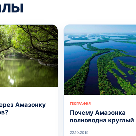
алы
ерез Амазонку
ГЕОГРАФИЯ
ов?
Почему Амазонка
полноводна круглый 
22.10.2019