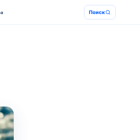
Поиск
ра