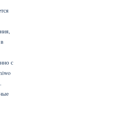
ется
ния,
 в
нно с
shiwo
.
мные