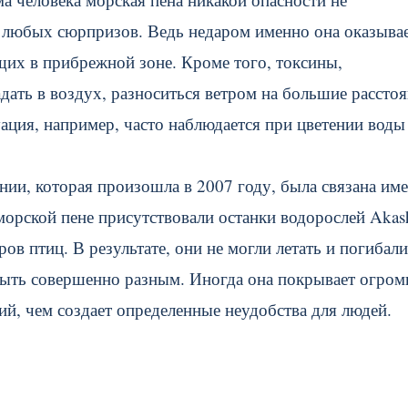
ь любых сюрпризов. Ведь недаром именно она оказыва
их в прибрежной зоне. Кроме того, токсины,
ать в воздух, разноситься ветром на большие расстоя
уация, например, часто наблюдается при цветении воды
нии, которая произошла в 2007 году, была связана име
 морской пене присутствовали останки водорослей Aka
в птиц. В результате, они не могли летать и погибали
 быть совершенно разным. Иногда она покрывает огро
й, чем создает определенные неудобства для людей.