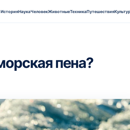
История
Наука
Человек
Животные
Техника
Путешествия
Культу
морская пена?