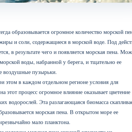
сегда образовывается огромное количество морской пе
, жиры и соли, содержащиеся в морской воде. Под дейс
тся, в результате чего и появляется морская пена. Мо
орской воды, набранной у берега, и тщательно ее
ие воздушные пузырьки.
ри этом в каждом отдельном регионе условия для
на этот процесс огромное влияние оказывает цветение
ких водорослей. Эта разлагающаяся биомасса скаплива
образовывается морская пена. В открытом море ее
 чрезвычайно мало планктона.
ма человека морская пена никакой опасности не