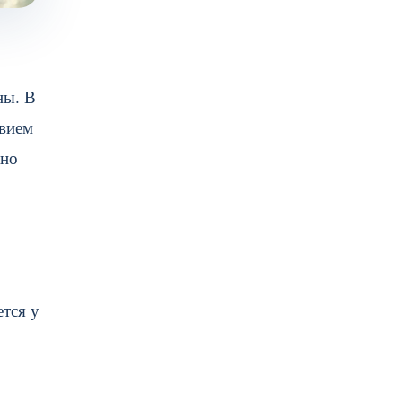
ны. В
твием
жно
ется у