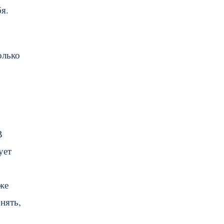
я.
олько
В
ует
же
нять,