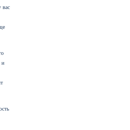
 вас
ще
то
 и
пт
ость