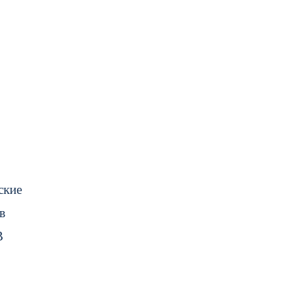
ские
в
В