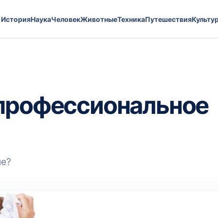
История
Наука
Человек
Животные
Техника
Путешествия
Культу
 профессиональное
ие?