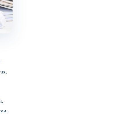
т
ах,
и,
сии.