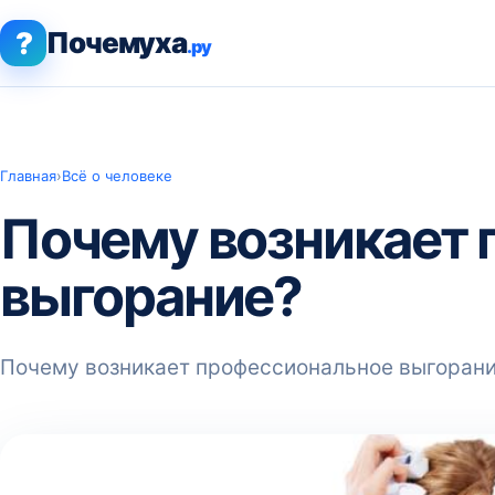
?
Почемуха
.ру
Главная
›
Всё о человеке
Почему возникает
выгорание?
Почему возникает профессиональное выгоран