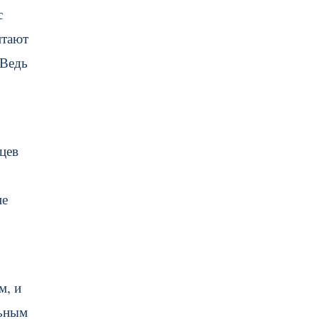
с
итают
 Ведь
цев
не
м, и
льным