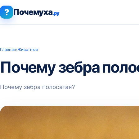
?
Почемуха
.ру
Главная
›
Животные
Почему зебра поло
Почему зебра полосатая?