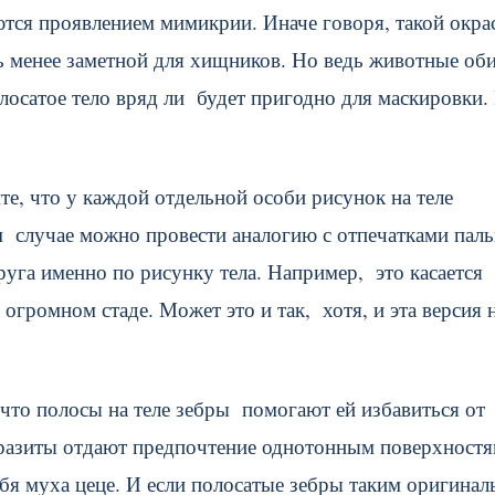
ются проявлением мимикрии. Иначе говоря, такой окра
ь менее заметной для хищников. Но ведь животные об
полосатое тело вряд ли будет пригодно для маскировки.
те, что у каждой отдельной особи рисунок на теле
м случае можно провести аналогию с отпечатками паль
уга именно по рисунку тела. Например, это касается
громном стаде. Может это и так, хотя, и эта версия 
 что полосы на теле зебры помогают ей избавиться от
аразиты отдают предпочтение однотонным поверхностя
себя муха цеце. И если полосатые зебры таким оригина