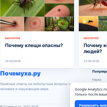
БИОЛОГИЯ
БИОЛОГИЯ
Почему клещи опасны?
Почему к
людей?
24.06.2026
23.06.2026
Популяр
Почемуха.ру
Наука
Понятные ответы на любопытные вопросы о
История
Google Analytics 
человеке и окружающем мире.
Животны
только после ваше
Техника
Разрешить ана
© Почемуха.ру, 2010–2026