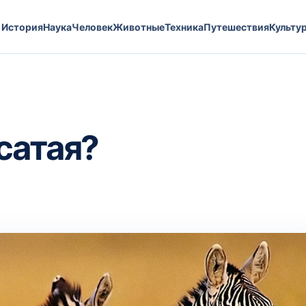
История
Наука
Человек
Животные
Техника
Путешествия
Культу
сатая?