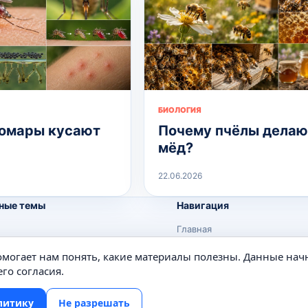
БИОЛОГИЯ
омары кусают
Почему пчёлы делаю
мёд?
22.06.2026
ные темы
Навигация
Главная
Поиск
помогает нам понять, какие материалы полезны. Данные нач
е
Известные личности
го согласия.
Изобретения
литику
Не разрешать