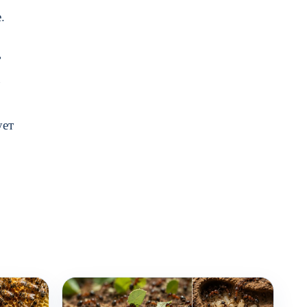
.
ь
ует