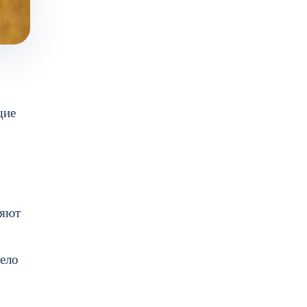
щие
няют
тело