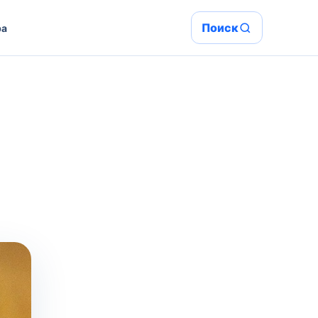
Поиск
ра