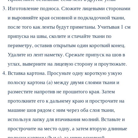
Изготовление подноса. Сложите лицевыми сторонами
и выровняйте края основной и подкладочной ткани,
после того как ленты будут приметаны. Учитывая 1 см
припуска на швы, сколите и стачайте ткани по
периметру, оставив открытым один короткий конец.
Удалите из лент наметку. Срежьте припуск на шов в
углах, выверните на лицевую сторону и проутюжьте.
Вставка картона. Просуньте одну короткую узкую
полоску картона (а) между двумя слоями ткани и
разместите напротив не прошитого края. Затем
протолкните его к дальнему краю и прострочите на
машине шов рядом с ним через оба слоя ткани,
используя лапку для втачивания молний. Вставьте и
прострочите на место одну, а затем вторую длинные
полоски картоны (b и c), за ними основной