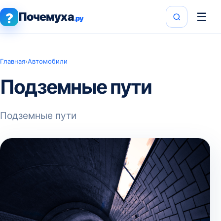
Почемуха
☰
?
.ру
Главная
›
Автомобили
Подземные пути
Подземные пути