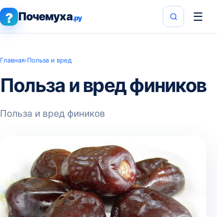
Почемуха
☰
?
.ру
Главная
›
Польза и вред
Польза и вред фиников
Польза и вред фиников