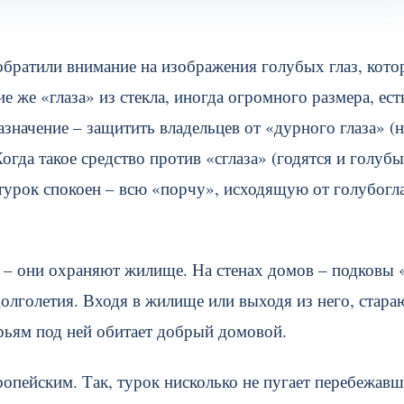
обратили внимание на изображения голубых глаз, кото
 же «глаза» из стекла, иногда огромного размера, ест
значение – защитить владельцев от «дурного глаза» (н
гда такое средство против «сглаза» (годятся и голубы
 турок спокоен – всю «порчу», исходящую от голубогл
 – они охраняют жилище. На стенах домов – подковы 
олголетия. Входя в жилище или выходя из него, стара
ерьям под ней обитает добрый домовой.
пейским. Так, турок нисколько не пугает перебежавш