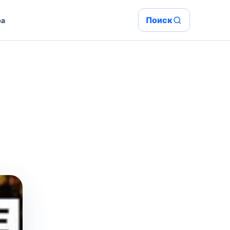
Поиск
ра