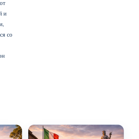
от
й и
и,
ся со
он