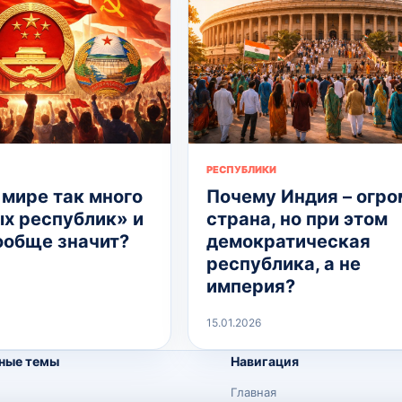
РЕСПУБЛИКИ
 мире так много
Почему Индия – огр
х республик» и
страна, но при этом
вообще значит?
демократическая
республика, а не
империя?
15.01.2026
ные темы
Навигация
Главная