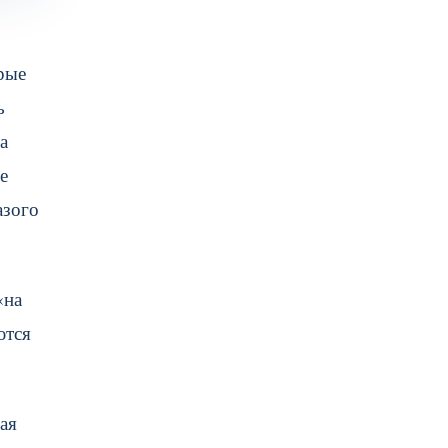
рые
ь
а
е
азого
«на
ются
ая