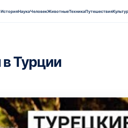
История
Наука
Человек
Животные
Техника
Путешествия
Культу
 в Турции