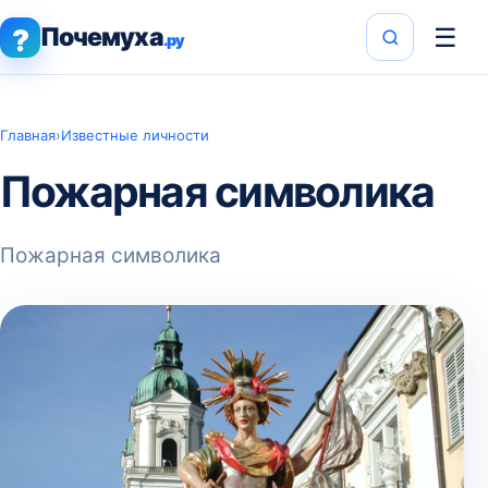
Почемуха
☰
?
.ру
Главная
›
Известные личности
Пожарная символика
Пожарная символика