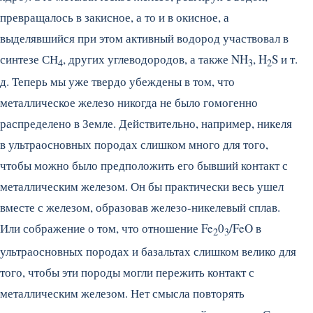
превращалось в закисное, а то и в окисное, а
выделявшийся при этом активный водород участвовал в
синтезе СН
, других углеводородов, а также NH
, H
S и т.
4
3
2
д.
Теперь мы уже твердо убеждены в том, что
металлическое железо никогда не было гомогенно
распределено в Земле. Действительно, например, никеля
в ультраосновных породах слишком много для того,
чтобы можно было предположить его бывший контакт с
металлическим железом. Он бы практически весь ушел
вместе с железом, образовав железо-никелевый сплав.
Или сображение о том, что отношение Fe
0
/FeO в
2
3
ультраосновных породах и базальтах слишком велико для
того, чтобы эти породы могли пережить контакт с
металлическим железом. Нет смысла повторять