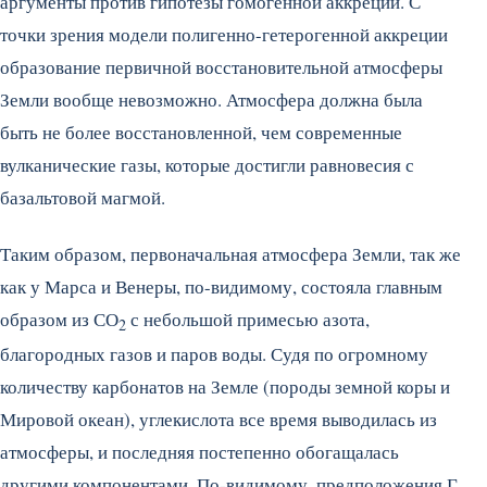
аргументы против гипотезы гомогенной аккреции. С
точки зрения модели полигенно-гетерогенной аккреции
образование первичной восстановительной атмосферы
Земли вообще невозможно. Атмосфера должна была
быть не более восстановленной, чем современные
вулканические газы, которые достигли равновесия с
базальтовой магмой.
Таким образом, первоначальная атмосфера Земли, так же
как у Марса и Венеры, по-видимому, состояла главным
образом из СО
с небольшой примесью азота,
2
благородных газов и паров воды. Судя по огромному
количеству карбонатов на Земле (породы земной коры и
Мировой океан), углекислота все время выводилась из
атмосферы, и последняя постепенно обогащалась
другими компонентами. По-видимому, предположения Г.