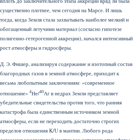
вплоть до заключительного этапа аккреции вряд ли была
существенно плотнее, чем сегодня на Марсе. И лишь
тогда, когда Земля стала захватывать наиболее мелкий и
обогащенный летучими материал (согласно гипотезе
полигенно-гетерогенной аккреции), начался интенсивный
рост атмосферы и гидросферы.
Д. Э. Фишер, анализируя содержание и изотопный состав
благородных газов в земной атмосфере, приходит к
весьма любопытным заключениям: «современное
4
40
отношение»
Не/
Аг в недрах Земли представляет
убедительные свидетельства против того, что ранняя
катастрофа была единственным источником земной
атмосферы, если не переходить достаточно строгих
пределов отношения K/U в мантии. Любого рода
дегазация хондритовой мантии как источник атмосферы