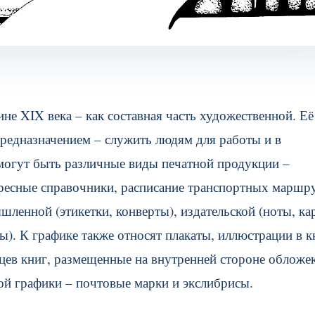
е XIX века – как составная часть художественной. Её
предназначением – служить людям для работы и в
огут быть различные виды печатной продукции –
ресные справочники, расписание транспортных маршру
ленной (этикетки, конверты), издательской (ноты, ка
). К графике также относят плакаты, иллюстрации в к
ьцев книг, размещенные на внутренней стороне обложек
й графики – почтовые марки и экслибрисы.