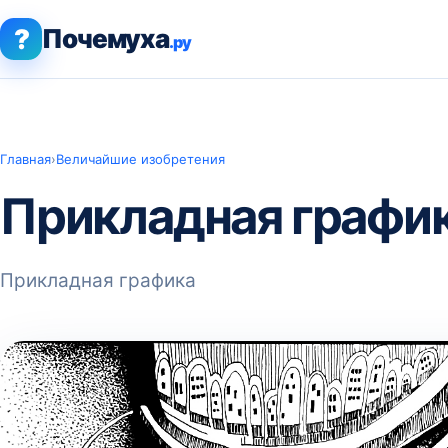
?
Почемуха
.ру
Главная
›
Величайшие изобретения
Прикладная графи
Прикладная графика