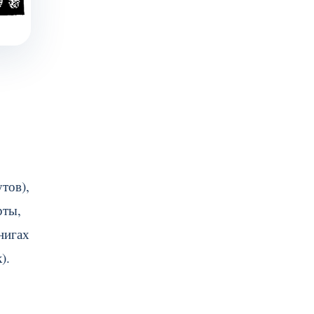
тов),
рты,
нигах
).