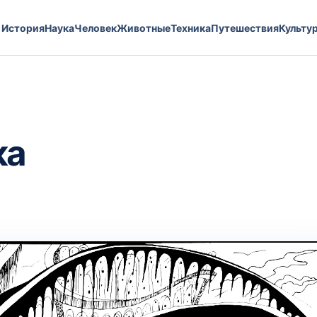
История
Наука
Человек
Животные
Техника
Путешествия
Культу
ка