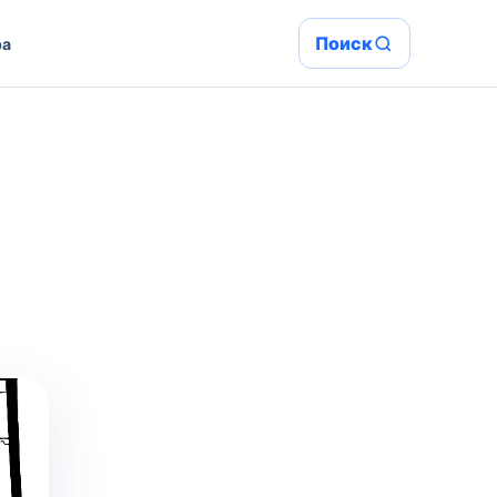
Поиск
ра