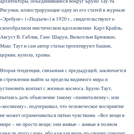
архитекторы, объединившиеся вокруг Бруно Тау-та.
Рисунки, иллюстрирующие одну из его статей в журнале
«Эребунг» («Подъем») в 1920 г., свидетельствуют о
своеобразном мистическом вдохновении: Карл Крайль,
Август В. Габлик, Ганс Шарун, Вильгельм Брюкман,
Макс Таут и сам автор статьи проектируют башни,
церкви, купола, храмы.
Вторая тенденция, связанная с предыдущей, заключается
в стремлении выйти за пределы видимого мира и
установить контакт с жизнью космоса. Бруно Таут,
пытаясь дать объяснение такому «панвитализму», или
«космизму», подчеркивал, что человеческое восприятие
не может ограничиваться пятью чувствами. «Все вещи в
мире – не просто вещи; они живые – живые в полном
смысле этого слова, ибо каждая вещь по-своему говорит