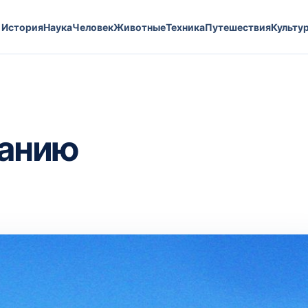
История
Наука
Человек
Животные
Техника
Путешествия
Культу
панию