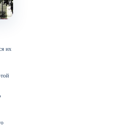
ся их
отой
о
го