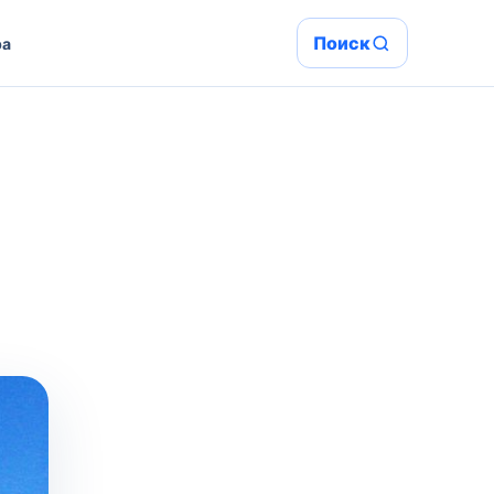
Поиск
ра