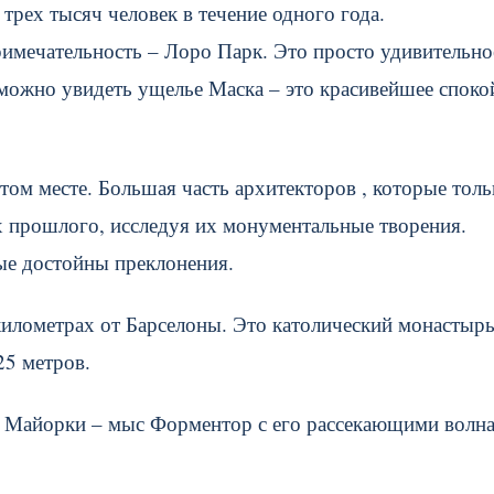
рех тысяч человек в течение одного года.
римечательность – Лоро Парк. Это просто удивительно
 можно увидеть ущелье Маска – это красивейшее споко
ом месте. Большая часть архитекторов , которые толь
х прошлого, исследуя их монументальные творения.
рые достойны преклонения.
илометрах от Барселоны. Это католический монастырь
25 метров.
 – Майорки – мыс Форментор с его рассекающими волн