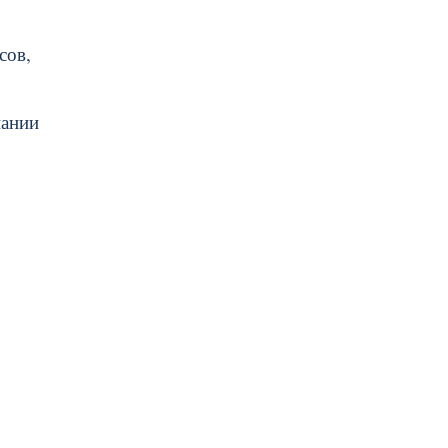
сов,
пании