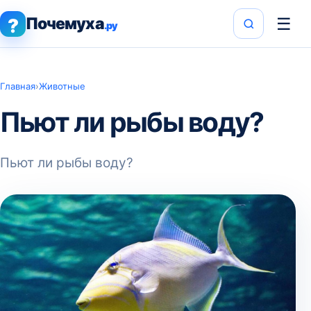
Почемуха
☰
?
.ру
Главная
›
Животные
Пьют ли рыбы воду?
Пьют ли рыбы воду?