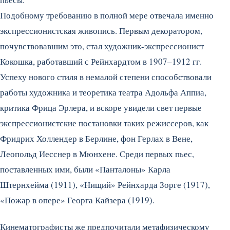
Подобному требованию в полной мере отвечала именно
экспрессионистская живопись. Первым декоратором,
почувствовавшим это, стал художник-экспрессионист
Кокошка, работавший с Рейнхардтом в 1907–1912 гг.
Успеху нового стиля в немалой степени способствовали
работы художника и теоретика театра Адольфа Аппиа,
критика Фрица Эрлера, и вскоре увидели свет первые
экспрессионистские постановки таких режиссеров, как
Фридрих Холлендер в Берлине, фон Герлах в Вене,
Леопольд Иесснер в Мюнхене. Среди первых пьес,
поставленных ими, были «Панталоны» Карла
Штернхейма (1911), «Нищий» Рейнхарда Зорге (1917),
«Пожар в опере» Георга Кайзера (1919).
Кинематографисты же предпочитали метафизическому