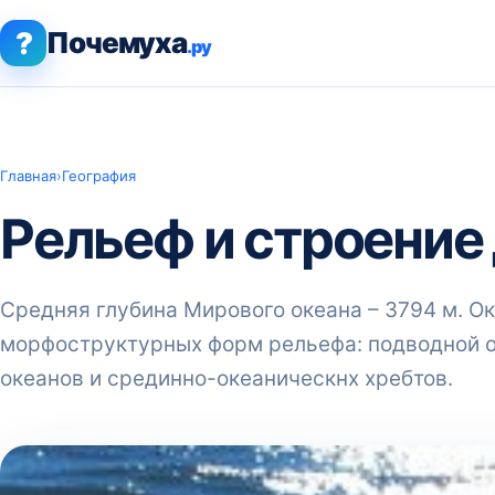
?
Почемуха
.ру
Главная
›
География
Рельеф и строение
Средняя глубина Мирового океана – 3794 м. О
морфоструктурных форм рельефа: подводной о
океанов и срединно-океаническнх хребтов.