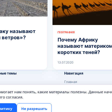
аку называют
ГЕОГРАФИЯ
 ветров»?
Почему Африку
называют материко
коротких теней?
13.07.2020
ные темы
Навигация
Главная
Поиск
помогает нам понять, какие материалы полезны. Данные нач
е
Известные личности
го согласия.
Изобретения
литику
Не разрешать