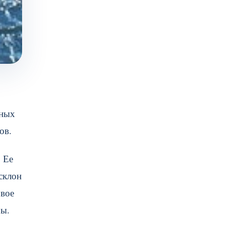
рных
ов.
 Ее
склон
овое
ры.