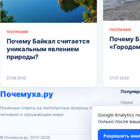
ГЕОГРАФИЯ
ГЕОГРАФИЯ
Почему Б
Почему Байкал считается
«Городом
уникальным явлением
природы?
21.09.2020
27.07.2020
Популяр
Почемуха.ру
Наука
Понятные ответы на любопытные вопросы о
История
Google Analytics 
человеке и окружающем мире.
Животны
только после ваше
Техника
Разрешить ана
© Почемуха.ру, 2010–2026