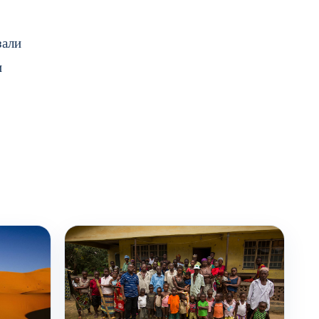
зали
и