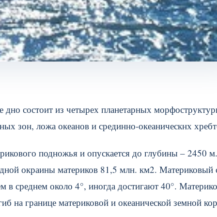
ое дно состоит из четырех планетарных морфострукту
ных зон, ложа океанов и срединно-океаническнх хребт
рикового подножья и опускается до глубины – 2450 м.
дной окраины материков 81,5 млн. км2. Материковый 
ем в среднем около 4°, иногда достигают 40°. Материк
иб на границе материковой и океанической земной ко