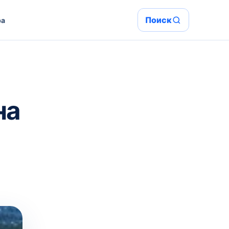
Поиск
ра
на