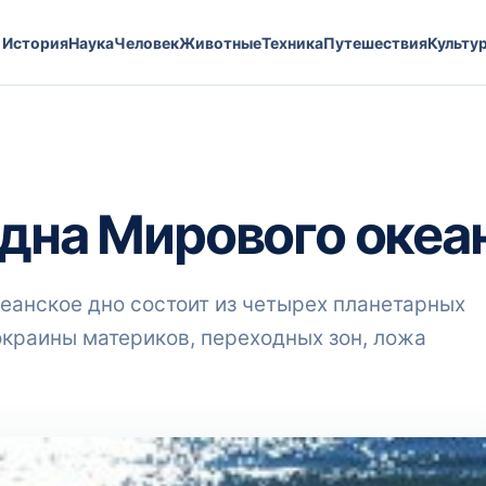
История
Наука
Человек
Животные
Техника
Путешествия
Культу
 дна Мирового океа
кеанское дно состоит из четырех планетарных
краины материков, переходных зон, ложа