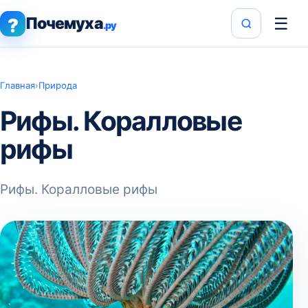
Почемуха
☰
?
.ру
Главная
›
Природа
Рифы. Коралловые
рифы
Рифы. Коралловые рифы