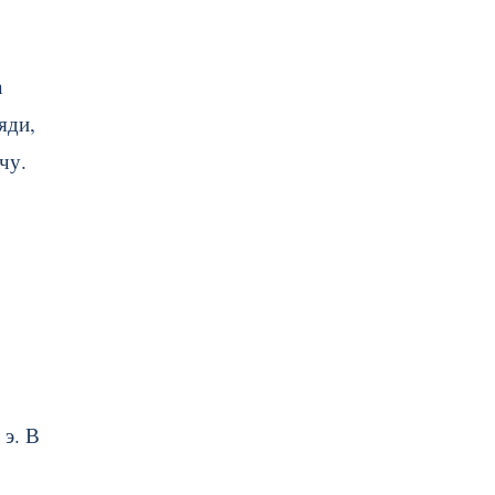
а
яди,
чу.
 э. В