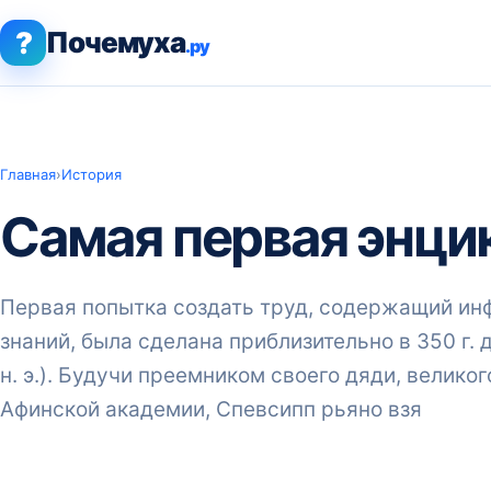
?
Почемуха
.ру
Главная
›
История
Самая первая энци
Первая попытка создать труд, содержащий ин
знаний, была сделана приблизительно в 350 г. 
н. э.). Будучи преемником своего дяди, велико
Афинской академии, Спевсипп рьяно взя