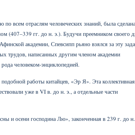
 по всем отраслям человеческих знаний, была сделан
ом (407–339 гг. до н. э.). Будучи преемником своего д
Афинской академии, Спевсипп рьяно взялся за эту зада
ных трудов, написанных другим членом академии
о рода человеком-энциклопедией.
 подобной работы китайцев, «Эр Я». Эта коллективная
ествовали уже в VI в. до н. э., а отдельные части
ы и осени господина Лю», законченная в 239 г. до н.