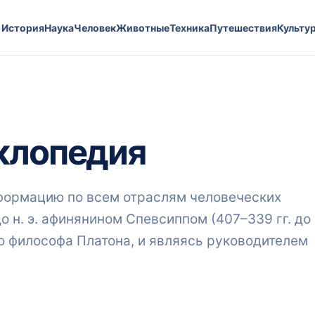
История
Наука
Человек
Животные
Техника
Путешествия
Культу
клопедия
формацию по всем отраслям человеческих
до н. э. афинянином Спевсиппом (407–339 гг. до
го философа Платона, и являясь руководителем