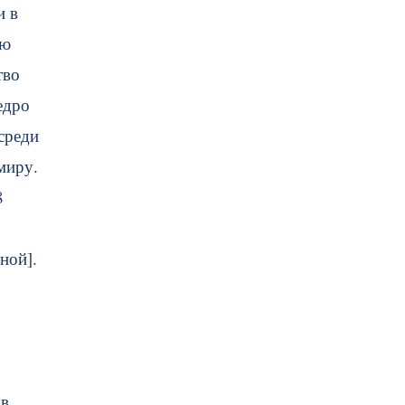
и в
ью
тво
едро
среди
миру.
8
ной].
 в