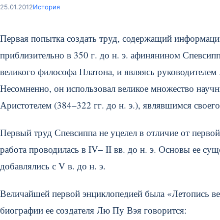
25.01.2012
История
Первая попытка создать труд, содержащий информацию
приблизительно в 350 г. до н. э. афинянином Спевсипп
великого философа Платона, и являясь руководителем 
Несомненно, он использовал великое множество науч
Аристотелем (384–322 гг. до н. э.), являвшимся своег
Первый труд Спевсиппа не уцелел в отличие от первой
работа проводилась в IV– II вв. до н. э. Основы ее сущ
добавлялись с V в. до н. э.
Величайшей первой энциклопедией была «Летопись весн
биографии ее создателя Лю Пу Вэя говорится: