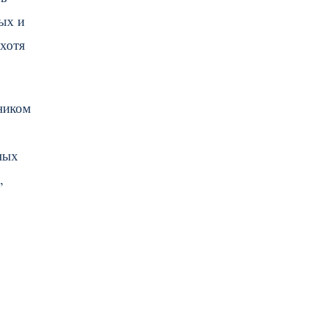
ых и
 хотя
ником
ных
,