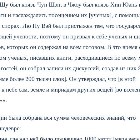
в Шу был князь Чун Шэн; в Чжоу был князь Хин Юань 
ати и наслаждались посещением их [ученых], с помощ
х спорах. Лю Пу Вэй был пристыжен тем, что государс
ющей учености, поэтому он призвал к себе ученых и щ
в, которых он содержал на всем готовом. В это время 
ом ученых, писавших книги, расходившиеся по всему 
гостей, он собрал записи их дискуссий, создав из них 
е более 200 тысяч слов]. Он утверждал, что [в этой
к небе сам, земле и мириадам других вещей [во вселен
»».
дии была собрана вся сумма человеческих знаний, что
шедевре:
не, где над ней было подвешено 1000 катти [мера веса