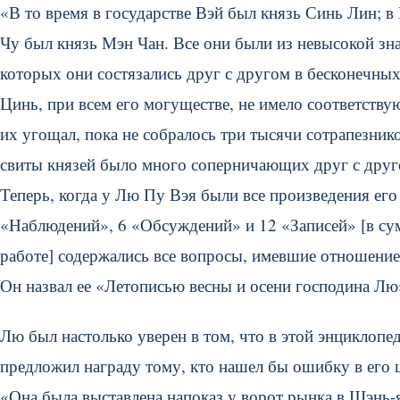
«В то время в государстве Вэй был князь Синь Лин; 
Чу был князь Мэн Чан. Все они были из невысокой зн
которых они состязались друг с другом в бесконечны
Цинь, при всем его могуществе, не имело соответству
их угощал, пока не собралось три тысячи сотрапезнико
свиты князей было много соперничающих друг с друг
Теперь, когда у Лю Пу Вэя были все произведения его 
«Наблюдений», 6 «Обсуждений» и 12 «Записей» [в сумм
работе] содержались все вопросы, имевшие отношение 
Он назвал ее «Летописью весны и осени господина Лю
Лю был настолько уверен в том, что в этой энциклопе
предложил награду тому, кто нашел бы ошибку в его 
«Она была выставлена напоказ у ворот рынка в Шэнь-я