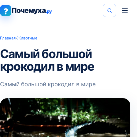
Почемуха
☰
?
.ру
Главная
›
Животные
Самый большой
крокодил в мире
Самый большой крокодил в мире