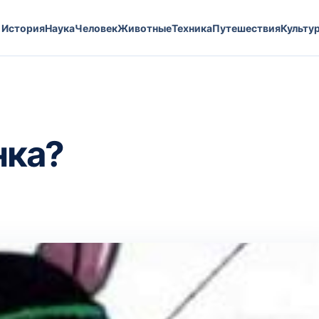
История
Наука
Человек
Животные
Техника
Путешествия
Культу
нка?