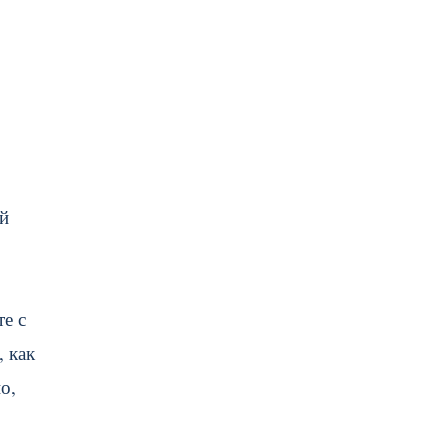
ей
е с
 как
о,