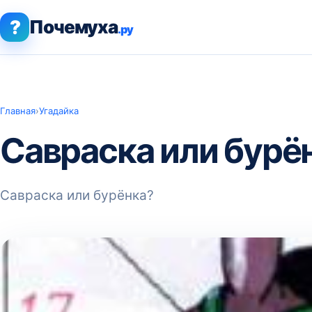
?
Почемуха
.ру
Главная
›
Угадайка
Савраска или бурё
Савраска или бурёнка?