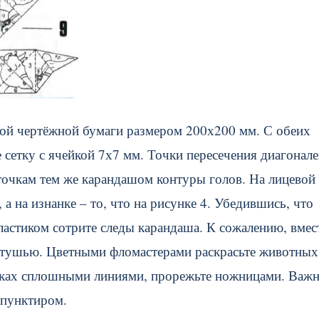
ной чертёжной бумаги размером 200х200 мм. С обеих
сетку с ячейкой 7х7 мм. Точки пересечения диагонал
еточкам тем же карандашом контуры голов. На лицевой
 а на изнанке – то, что на рисунке 4. Убедившись, что
астиком сотрите следы карандаша. К сожалению, вмест
е тушью. Цветными фломастерами раскрасьте животных,
унках сплошными линиями, прорежьте ножницами. Важн
 пунктиром.