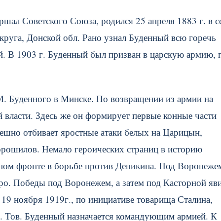
ршал Советского Союза, родился 25 апреля 1883 г. в с
круга, Донской обл. Рано узнал Буденный всю горечь
й. В 1903 г. Буденный был призван в царскую армию, 
М. Буденного в Минске. По возвращении из армии на
й власти. Здесь же он формирует первые конные части
ешно отбивает яростные атаки белых на Царицын,
рошилов. Немало героических страниц в историю
ном фронте в борьбе против Деникина. Под Воронеже
о. Победы под Воронежем, а затем под Касторной яв
 19 ноября 1919г., по инициативе товарища Сталина,
. Тов. Буденный назначается командующим армией. К