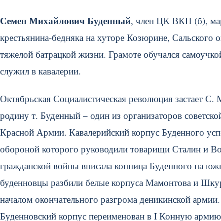
Семен Михайлович Буденный
, член ЦК ВКП (б), ма
крестьянина-бедняка на хуторе Козюрине, Сальского о
тяжелой батрацкой жизни. Грамоте обучался самоучко
служил в кавалерии.
Октябрьская Социалистическая революция застает С. 
родину т. Буденный – один из организаторов советско
Красной Армии. Кавалерийский корпус Буденного усп
обороной которого руководили товарищи Сталин и Во
гражданской войны вписала конница Буденного на юж
буденновцы разбили белые корпуса Мамонтова и Шкур
началом окончательного разгрома деникинской армии.
Буденновский корпус переименован в I Конную армию