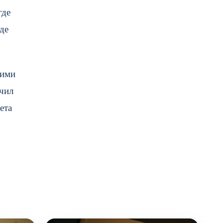
где
де
гими
нчил
ета