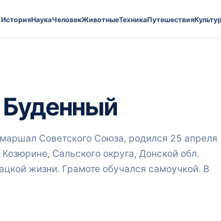
История
Наука
Человек
Животные
Техника
Путешествия
Культу
 Буденный
 маршал Советского Союза, родился 25 апреля
 Козюрине, Сальского округа, Донской обл.
ацкой жизни. Грамоте обучался самоучкой. В