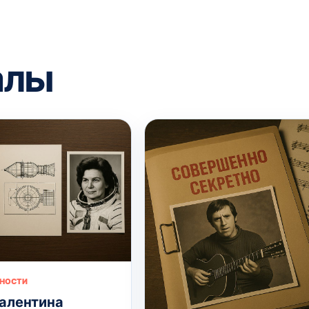
алы
ЧНОСТИ
алентина