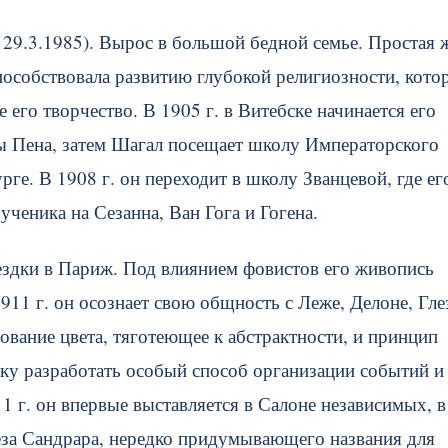
, 29.3.1985). Вырос в большой бедной семье. Простая 
особствовала развитию глубокой религиозности, котор
 его творчество. В 1905 г. в Витебске начинается его
ы Пена, затем Шагал посещает школу Императорского
рге.
В 1908 г. он переходит в школу Званцевой, где ег
ченика на Сезанна, Ван Гога и Гогена.
ездки в Париж. Под влиянием фовистов его живопись
11 г. он осознает свою общность с Леже, Делоне, Гле
вание цвета, тяготеющее к абстрактности, и принцип
ку разработать особый способ организации событий и
 г. он впервые выставляется в Салоне независимых, в
леза Сандрара, нередко придумывающего названия для