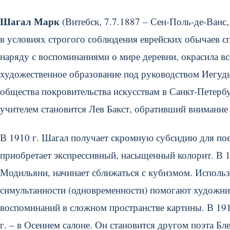
Шагал Марк
(Витебск, 7.7.1887 – Сен-Поль-де-Ванс
в условиях строгого соблюдения еврейских обычаев сп
наряду с воспоминаниями о мире деревни, окрасила все
художественное образование под руководством Иегуд
общества покровительства искусствам в Санкт-Петербу
учителем становится Лев Бакст, обративший внимание у
В 1910 г. Шагал получает скромную субсидию для по
приобретает экспрессивный, насыщенный колорит. В 19
Модильяни, начинает сближаться с кубизмом. Использо
симультанности (одновременности) помогают художни
воспоминаний в сложном пространстве картины. В 1911
г. – в Осеннем салоне. Он становится другом поэта Б