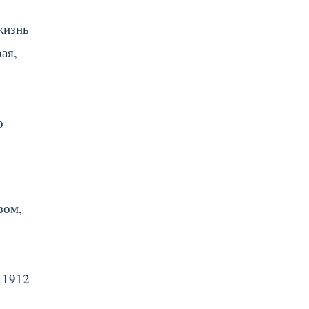
жизнь
ая,
о
зом,
 1912