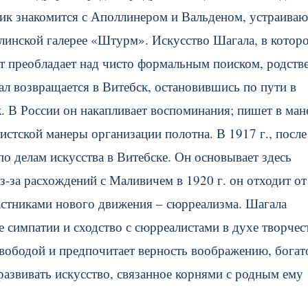
ник знакомится с Аполлинером и Вальденом, устраив
рлинской галерее «Штурм». Искусство Шагала, в котор
т преобладает над чисто формальным поиском, родств
ал возвращается в Витебск, остановившись по пути в
. В России он накапливает воспоминания; пишет в ман
бистской манеры организации полотна. В 1917 г., после
о делам искусства в Витебске. Он основывает здесь
-за расхождений с Маливичем в 1920 г. он отходит от
участниками нового движения – сюрреализма. Шагала
 симпатии и сходство с сюрреалистами в духе творчест
свободой и предпочитает верность воображению, бога
развивать искусство, связанное корнями с родным ему