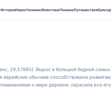
История
Наука
Человек
Животные
Техника
Путешествия
Культу
анс, 29.3.1985). Вырос в большой бедной семье.
ия еврейских обычаев способствовала развити
споминаниями о мире деревни, окрасила все его