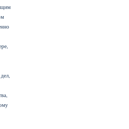
ающим
ом
енно
ере,
 дел,
ва,
тому