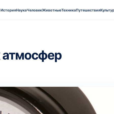
История
Наука
Человек
Животные
Техника
Путешествия
Культу
 атмосфер