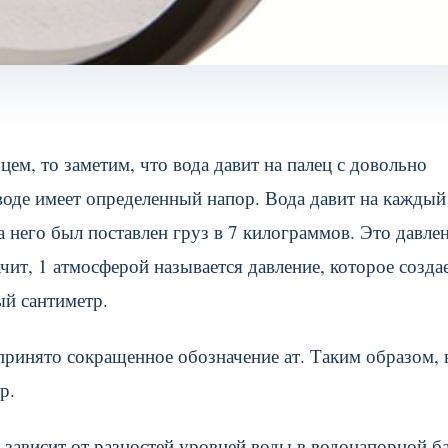
ем, то заметим, что вода давит на палец с довольно
оводе имеет определенный напор. Вода давит на каждый
а него был поставлен груз в 7 килограммов. Это давле
ачит, 1 атмосферой называется давление, которое созда
ый сантиметр.
принято сокращенное обозначение ат. Таким образом, 
р.
 зависит от разностей уровней воды в водонапорной б