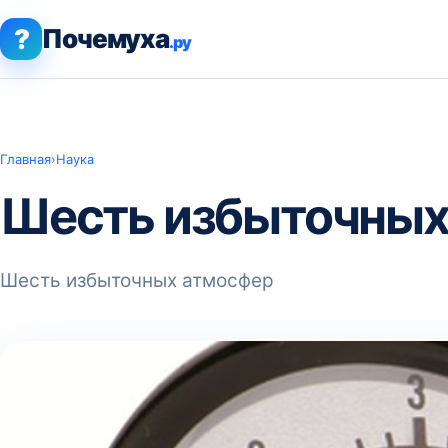
?
Почемуха
.ру
Главная
›
Наука
Шесть избыточных
Шесть избыточных атмосфер