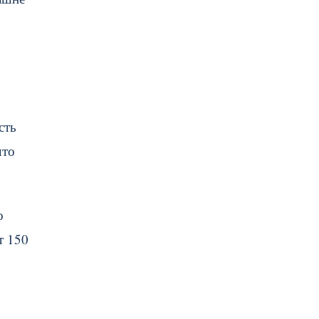
сть
что
о
т 150