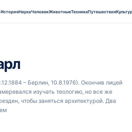
История
Наука
Человек
Животные
Техника
Путешествия
Культу
арл
12.1884 – Берлин, 10.8.1976). Окончив лицей
амеревался изучать теологию, но все же
езден, чтобы заняться архитектурой. Два
Хем