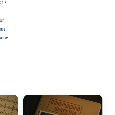
915
ог
ние
вное