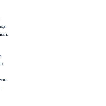
и
ица.
вать
м
го
 что
в