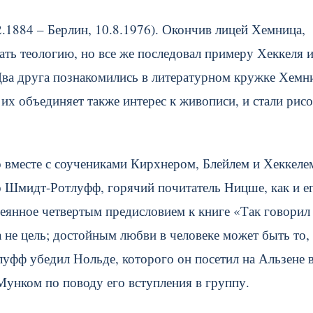
.1884 – Берлин, 10.8.1976). Окончив лицей Хемница,
ть теологию, но все же последовал примеру Хеккеля 
 Два друга познакомились в литературном кружке Хемн
их объединяет также интерес к живописи, и стали рисо
о вместе с соучениками Кирхнером, Блейлем и Хеккеле
 Шмидт-Ротлуфф, горячий почитатель Ницше, как и е
еянное четвертым предисловием к книге «Так говорил
 а не цель; достойным любви в человеке может быть то,
луфф убедил Нольде, которого он посетил на Альзене 
 Мунком по поводу его вступления в группу.