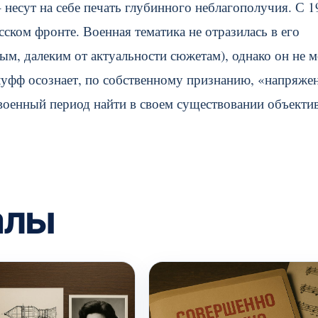
несут на себе печать глубинного неблагополучия. С 1
ском фронте. Военная тематика не отразилась в его
ым, далеким от актуальности сюжетам), однако он не м
луфф осознает, по собственному признанию, «напряже
военный период найти в своем существовании объекти
алы