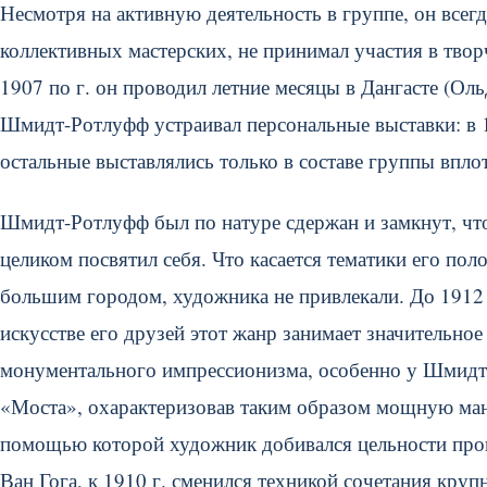
Несмотря на активную деятельность в группе, он всег
коллективных мастерских, не принимал участия в тво
1907 по г. он проводил летние месяцы в Дангасте (Оль
Шмидт-Ротлуфф устраивал персональные выставки: в 19
остальные выставлялись только в составе группы вплоть
Шмидт-Ротлуфф был по натуре сдержан и замкнут, что
целиком посвятил себя. Что касается тематики его пол
большим городом, художника не привлекали. До 1912 г.
искусстве его друзей этот жанр занимает значительно
монументального импрессионизма, особенно у Шмидта
«Моста», охарактеризовав таким образом мощную ма
помощью которой художник добивался цельности про
Ван Гога, к 1910 г. сменился техникой сочетания кру