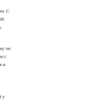
ом. С
ей
к
му он
ые с
к в
й у