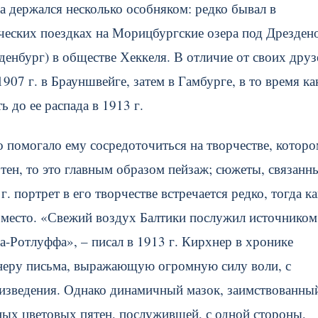
да держался несколько особняком: редко бывал в
рческих поездках на Морицбургские озера под Дрезден
денбург) в обществе Хеккеля. В отличие от своих друз
07 г. в Брауншвейге, затем в Гамбурге, в то время ка
 до ее распада в 1913 г.
 помогало ему сосредоточиться на творчестве, которо
отен, то это главным образом пейзаж; сюжеты, связанн
 портрет в его творчестве встречается редко, тогда ка
е место. «Свежий воздух Балтики послужил источником
-Ротлуффа», – писал в 1913 г. Кирхнер в хронике
неру письма, выражающую огромную силу воли, с
изведения. Однако динамичный мазок, заимствованны
пных цветовых пятен, послужившей, с одной стороны,