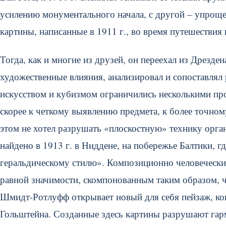
усилению монументального начала, с другой – упрощ
картины, написанные в 1911 г., во время путешествия
Тогда, как и многие из друзей, он переехал из Дрезде
художественные влияния, анализировал и сопоставлял
искусством и кубизмом ограничились несколькими про
скорее к четкому выявлению предмета, к более точно
этом не хотел разрушать «плоскостную» технику орг
найдено в 1913 г. в Ниддене, на побережье Балтики, 
геральдическому стилю». Композиционно человечески
равной значимости, скомпонованным таким образом, чт
Шмидт-Ротлуфф открывает новый для себя пейзаж, ког
Гольштейна. Созданные здесь картины разрушают гар