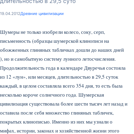
длительностью в 29,5 суто
19.04.2012
Древние цивилизации
Шумеры не только изобре­ли колесо, соку, серп,
письменность (образцы шу­мерской клинописи на
обожженных глиняных таблич­ках дошли до наших дней
), но и самобытную систему лунного летосчисления.
Продолжительность года в календаре Двуречья состо­яла
из 12 «лун», или меся­цев, длительностью в 29,5 суток
каждый, в целом составляла всего 354 дня, то есть была
несколько короче солнечного года. Шумерская
цивилизация существовала более шести тысяч лет назад и
оставила после себя множество гли­няных табличек,
покрытых клинописыо. Именно из них мы узнали о
мифах, исто­рии, законах и хозяйствен­ной жизни этого