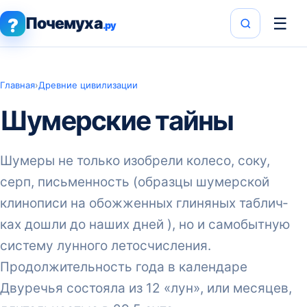
Почемуха
☰
?
.ру
Главная
›
Древние цивилизации
Шумерские тайны
Шумеры не только изобре­ли колесо, соку,
серп, письменность (образцы шу­мерской
клинописи на обожженных глиняных таблич­
ках дошли до наших дней ), но и самобытную
систему лунного летосчисления.
Продолжительность года в календаре
Двуречья состо­яла из 12 «лун», или меся­цев,