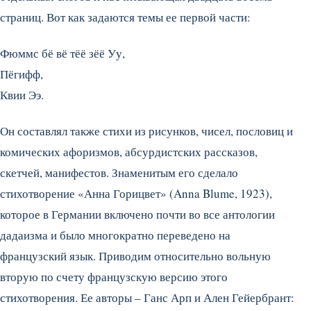
страниц. Вот как задаются темы ее первой части:
Фюммс бё вё тёё зёё Уу,
Пёгифф,
Квии Ээ.
Он составлял также стихи из рисунков, чисел, пословиц и
комических афоризмов, абсурдистских рассказов,
скетчей, манифестов. Знаменитым его сделало
стихотворение «Анна Горицвет» (Anna Blume, 1923),
которое в Германии включено почти во все антологии
дадаизма и было многократно переведено на
французский язык. Приводим относительно вольную
вторую по счету французскую версию этого
стихотворения. Ее авторы – Ганс Арп и Ален Гейербрант: