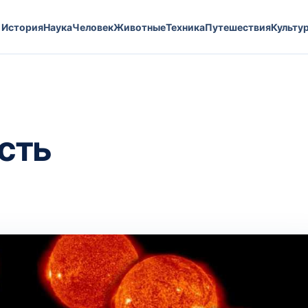
История
Наука
Человек
Животные
Техника
Путешествия
Культу
сть