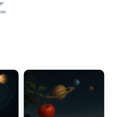
це
его