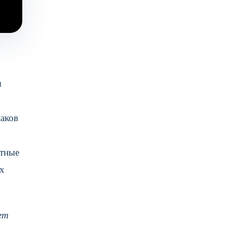
ы
лаков
итные
ых
ет