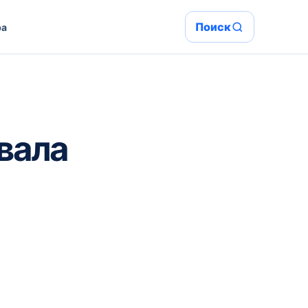
Поиск
ра
вала