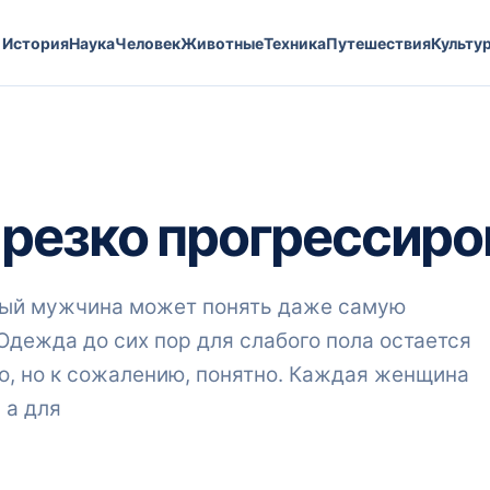
История
Наука
Человек
Животные
Техника
Путешествия
Культу
резко прогрессиро
тый мужчина может понять даже самую
дежда до сих пор для слабого пола остается
но, но к сожалению, понятно. Каждая женщина
 а для