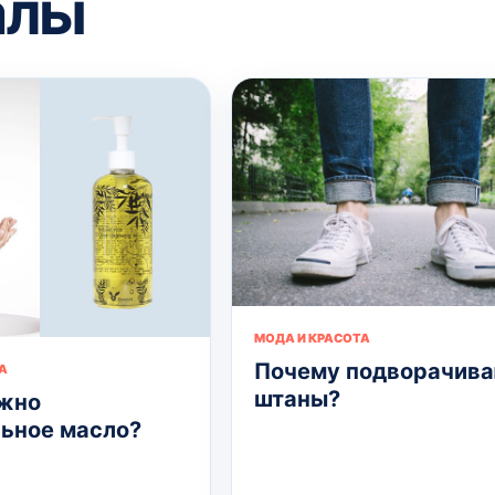
алы
МОДА И КРАСОТА
Почему подворачив
А
штаны?
жно
ьное масло?