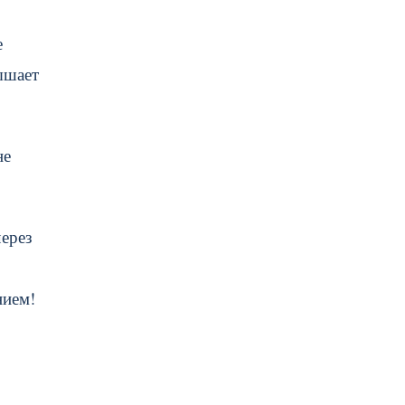
е
ышает
не
через
нием!