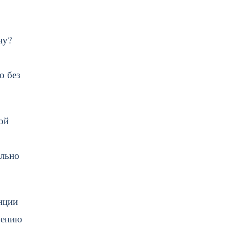
ну?
о без
ой
ально
нции
оению