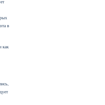
ует
орых
ота в
и как
лись,
дует