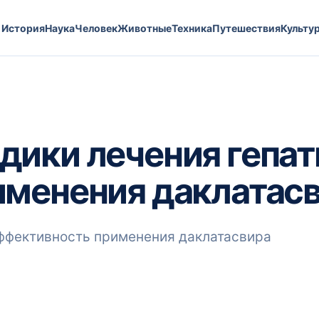
История
Наука
Человек
Животные
Техника
Путешествия
Культу
ики лечения гепати
именения даклатас
эффективность применения даклатасвира