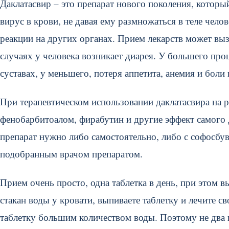
Даклатасвир – это препарат нового поколения, котор
вирус в крови, не давая ему размножаться в теле чело
реакции на других органах. Прием лекарств может выз
случаях у человека возникает диарея. У большего про
суставах, у меньшего, потеря аппетита, анемия и боли 
При терапевтическом использовании даклатасвира на 
фенобарбитоалом, фирабутин и другие эффект самого 
препарат нужно либо самостоятельно, либо с софосбув
подобранным врачом препаратом.
Прием очень просто, одна таблетка в день, при этом в
стакан воды у кровати, выпиваете таблетку и лечите с
таблетку большим количеством воды. Поэтому не два г