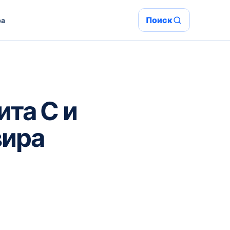
Поиск
ра
та С и
вира