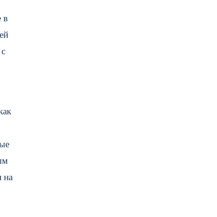
 в
ей
 с
как
ные
ым
 на