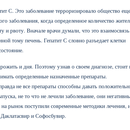
ит С. Это заболевание терроризировало общество еще
ого заболевания, когда определенное количество жител
у и рвоту. Вначале врачи думали, что это взаимосвязь
иной тому печень. Гепатит С словно разъедает клетки
состояние.
прожить и дня. Поэтому узнав о своем диагнозе, стоит 
нимать определенные назначенные препараты.
 правда не все препараты способны давать положитель
пуска, не то что не лечили заболевание, они негативн
5 на рынок поступили современные методики лечения, и
 Даклатасвир и Софосбувир.