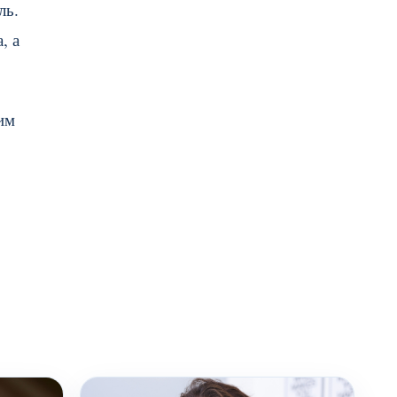
ль.
, а
им