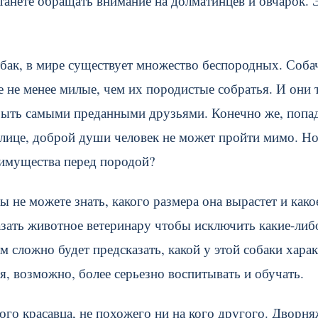
танете обращать внимание на долматинцев и овчарок. 
обак, в мире существует множество беспородных. Соба
не менее милые, чем их породистые собратья. И они 
быть самыми преданными друзьями. Конечно же, попад
улице, доброй души человек не может пройти мимо. Но
еимущества перед породой?
 не можете знать, какого размера она вырастет и како
азать животное ветеринару чтобы исключить какие-либ
 сложно будет предсказать, какой у этой собаки харак
ся, возможно, более серьезно воспитывать и обучать.
ого красавца, не похожего ни на кого другого. Дворня