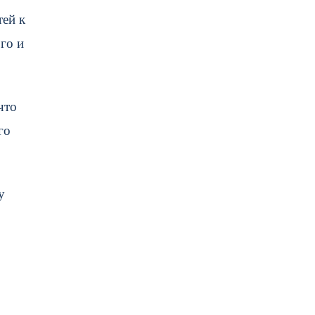
тей к
го и
что
го
у