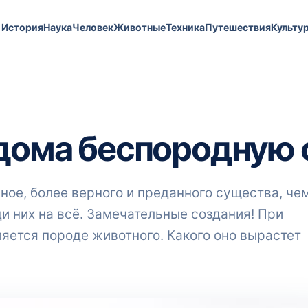
История
Наука
Человек
Животные
Техника
Путешествия
Культу
 дома беспородную 
рное, более верного и преданного существа, че
ди них на всё. Замечательные создания! При
яется породе животного. Какого оно вырастет