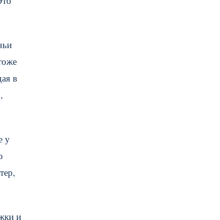
Это
чьи
тоже
ая в
,
е у
о
тер,
жки и