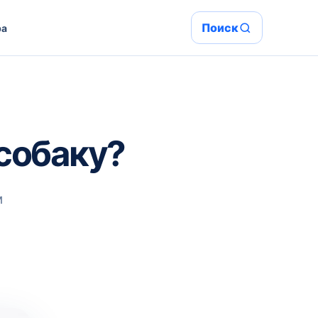
Поиск
ра
собаку?
м