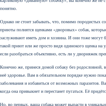
карликовую «диванную» собачку», вы конечно же не с
понятно.
Однако не стоит забывать, что, помимо породистых с
приюты полнятся щенками «дворовых» собак, которые 
заслуживают иметь дом и хозяина. И они тоже могут 
такой приют или же просто видя одинокого щенка на 
если разобраться объективно, есть ли у дворняжек пр
Конечно же, принеся домой собаку без родословной, вы
неё здоровье. Вам в обязательном порядке нужно пок
заболевания и избавиться от возможных паразитов. Вам
когда она привыкнет и перестанет пугаться. Её придёт
Но, во первых, ваша собака может вырасти в уникальн