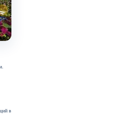
и.
ций в