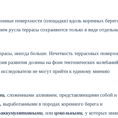
лонные поверхности (площадки) вдоль коренных берег
ием русла террасы сохраняются только в виде отдельн
расы, иногда больше. Нечеткость террасовых поверхн
тория развития долины на фоне тектонических колебани
м исследователи не могут прийти к единому мнению
ми,
сложенными аллювием, представляющими собой и
и,
выработанными в породах коренного берега и
-аккумулятивными,
цокольными,
или
у которых ни