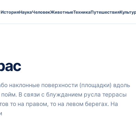
История
Наука
Человек
Животные
Техника
Путешествия
Культу
рас
або наклонные поверхности (площадки) вдоль
 пойм. В связи с блужданием русла террасы
ов то на правом, то на левом берегах. На
и