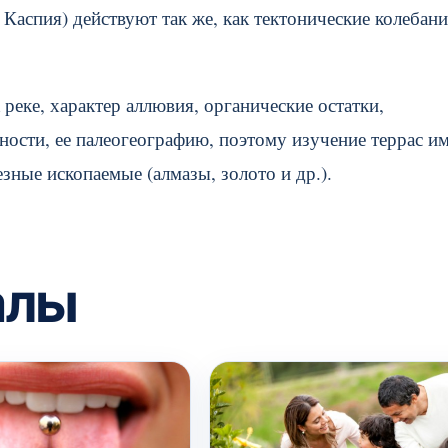
аспия) действуют так же, как тектонические колебани
реке, характер аллювия, органические остатки,
ости, ее палеогеографию, поэтому изучение террас им
зные ископаемые (алмазы, золото и др.).
алы