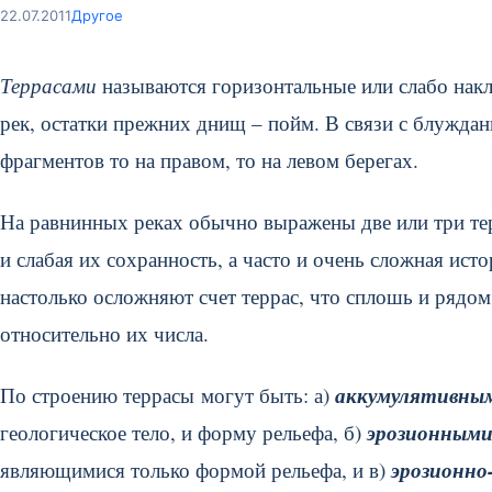
22.07.2011
Другое
Террасами
называются горизонтальные или слабо нак
рек, остатки прежних днищ – пойм. В связи с блуждан
фрагментов то на правом, то на левом берегах.
На равнинных реках обычно выражены две или три тер
и слабая их сохранность, а часто и очень сложная ис
настолько осложняют счет террас, что сплошь и рядо
относительно их числа.
аккумулятивны
По строению террасы могут быть: а)
эрозионным
геологическое тело, и форму рельефа, б)
эрозионно
являющимися только формой рельефа, и в)