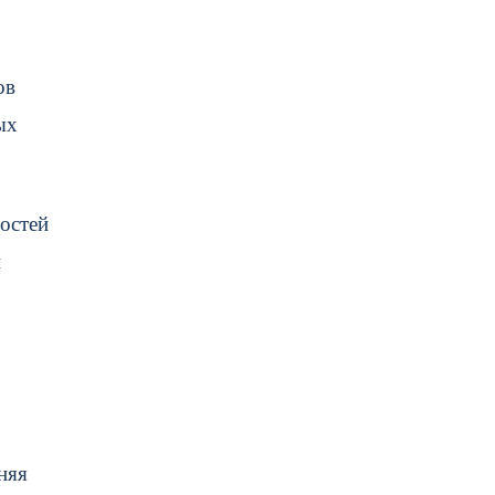
ов
ых
остей
й
жняя