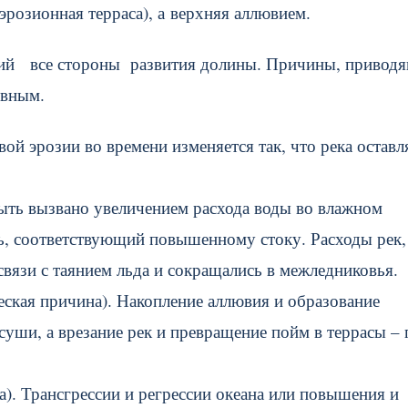
розионная терраса), а верхняя аллювием.
ий все стороны развития долины. Причины, привод
овным.
й эрозии во времени изменяется так, что река оставл
ыть вызвано увеличением расхода воды во влажном
ль, соответствующий повышенному стоку. Расходы рек,
связи с таянием льда и сокращались в межледниковья.
еская причина). Накопление аллювия и образование
уши, а врезание рек и превращение пойм в террасы – 
а). Трансгрессии и регрессии океана или повышения и