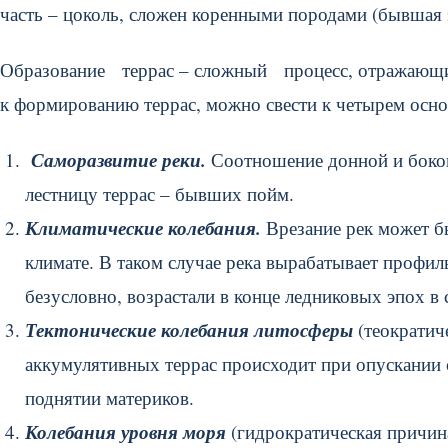
часть – цоколь, сложен коренными породами (бывшая э
Образование террас – сложный процесс, отражающ
к формированию террас, можно свести к четырем осн
Саморазвитие реки.
Соотношение донной и боково
лестницу террас – бывших пойм.
Климатические колебания.
Врезание рек может б
климате. В таком случае река вырабатывает профи
безусловно, возрастали в конце ледниковых эпох в 
Тектонические колебания литосферы
(теократич
аккумулятивных террас происходит при опускании с
поднятии материков.
Колебания уровня моря
(гидрократическая причин