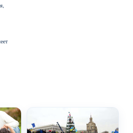
я,
еет