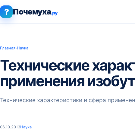
?
Почемуха
.ру
Главная
›
Наука
Технические харак
применения изобут
Технические характеристики и сфера применен
06.10.2013
Наука