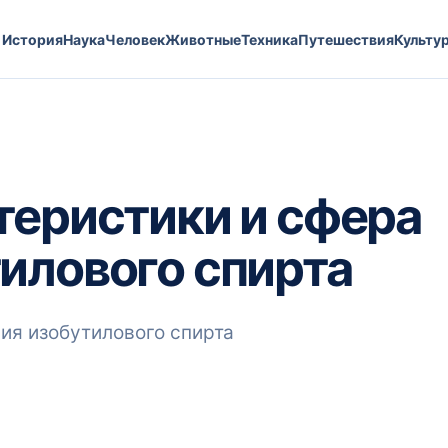
История
Наука
Человек
Животные
Техника
Путешествия
Культу
теристики и сфера
илового спирта
ия изобутилового спирта