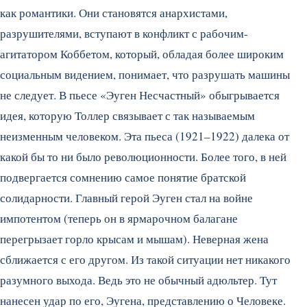
как романтики. Они становятся анархистами,
разрушителями, вступают в конфликт с рабочим-
агитатором Коббетом, который, обладая более широким
социальным видением, понимает, что разрушать машины
не следует. В пьесе «Эуген Несчастный» обыгрывается
идея, которую Толлер связывает с так называемым
неизменным человеком. Эта пьеса (1921–1922) далека от
какой бы то ни было революционности. Более того, в ней
подвергается сомнению самое понятие братской
солидарности. Главный герой Эуген стал на войне
импотентом (теперь он в ярмарочном балагане
перегрызает горло крысам и мышам). Неверная жена
сближается с его другом. Из такой ситуации нет никакого
разумного выхода. Ведь это не обычный адюльтер. Тут
нанесен удар по его, Эугена, представлению о Человеке.