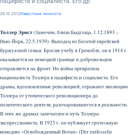
пацифиста и социалиста. Его др
28.10.2012
Известные личности
Толлер Эрнст
(Замочин, близи Быдгоща, 1.12.1893 –
Нью-Йорк, 22.5.1939). Выходец из богатой еврейской
буржуазной семьи. Бросив учебу в Гренобле, он в 1914 г.
оказывается на немецкой границе и добровольцем
отправляется на фронт. Но война превратила
националиста Толлера в пацифиста и социалиста. Его
драмы, вдохновленные революцией, отражают эволюцию
Толлера от утопического революционера до
политического деятеля, разочаровавшегося в реальности.
В этих же драмах запечатлен и путь Толлера-
экспрессиониста.
В 1923 г. он публикует гротескную
комедию «Освобожденный Вотан» (Der entfesselte