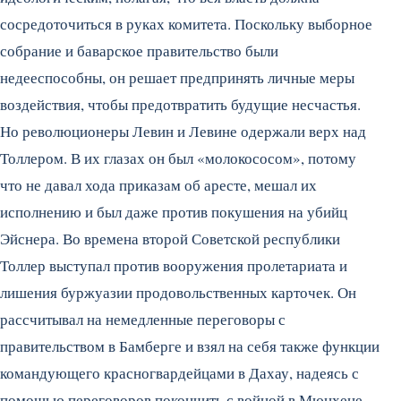
сосредоточиться в руках комитета. Поскольку выборное
собрание и баварское правительство были
недееспособны, он решает предпринять личные меры
воздействия, чтобы предотвратить будущие несчастья.
Но революционеры Левин и Левине одержали верх над
Толлером. В их глазах он был «молокососом», потому
что не давал хода приказам об аресте, мешал их
исполнению и был даже против покушения на убийц
Эйснера. Во времена второй Советской республики
Толлер выступал против вооружения пролетариата и
лишения буржуазии продовольственных карточек. Он
рассчитывал на немедленные переговоры с
правительством в Бамберге и взял на себя также функции
командующего красногвардейцами в Дахау, надеясь с
помощью переговоров покончить с войной в Мюнхене.