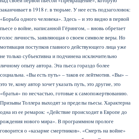
над своей первой пьесой «Превращение», которую
заканчивает в 1918 г. в тюрьме. У нее есть подзаголовок:
«Борьба одного человека». Здесь – и это видно в первой
пьесе о войне, написанной Гёрингом, – вновь обретает
голос личность, заявляющая о своем символе веры. Но
мотивация поступков главного действующего лица уже
не только субъективна и подчинена исключительно
личному опыту автора. Эта пьеса гораздо более
социальна. «Вы есть путь» – таков ее лейтмотив. «Вы» –
это те, кому автор хочет указать путь, это другие, это
«братья» по несчастью, готовые к самопожертвованию.
Призывы Толлера выходят за пределы пьесы. Характерна
одна из ее ремарок: «Действие происходит в Европе до
рождения нового мира». В программном прологе
говорится о «казарме смертников». «Смерть на войне»