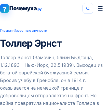
Почемуха
☰
?
.ру
Главная
›
Известные личности
Толлер Эрнст
Толлер Эрнст (Замочин, близи Быдгоща,
1.12.1893 – Нью-Йорк, 22.5.1939). Выходец из
богатой еврейской буржуазной семьи.
Бросив учебу в Гренобле, он в 1914 г.
оказывается на немецкой границе и
добровольцем отправляется на фронт. Но
война превратила националиста Толлера в