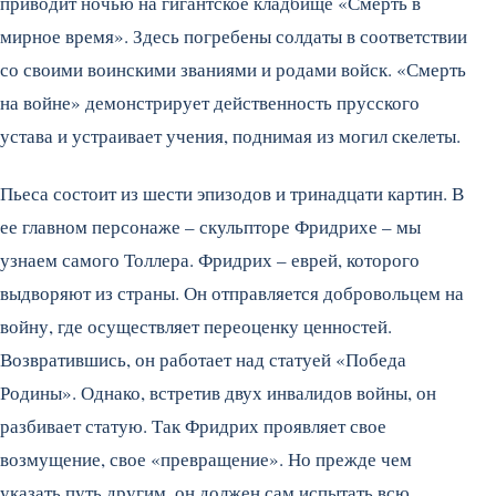
приводит ночью на гигантское кладбище «Смерть в
мирное время». Здесь погребены солдаты в соответствии
со своими воинскими званиями и родами войск. «Смерть
на войне» демонстрирует действенность прусского
устава и устраивает учения, поднимая из могил скелеты.
Пьеса состоит из шести эпизодов и тринадцати картин. В
ее главном персонаже – скульпторе Фридрихе – мы
узнаем самого Толлера. Фридрих – еврей, которого
выдворяют из страны. Он отправляется добровольцем на
войну, где осуществляет переоценку ценностей.
Возвратившись, он работает над статуей «Победа
Родины». Однако, встретив двух инвалидов войны, он
разбивает статую. Так Фридрих проявляет свое
возмущение, свое «превращение». Но прежде чем
указать путь другим, он должен сам испытать всю