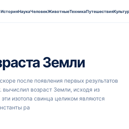
История
Наука
Человек
Животные
Техника
Путешествия
Культу
зраста Земли
скоре после появления первых результатов
г. вычислил возраст Земли, исходя из
 эти изотопа свинца целиком являются
нстанты ра