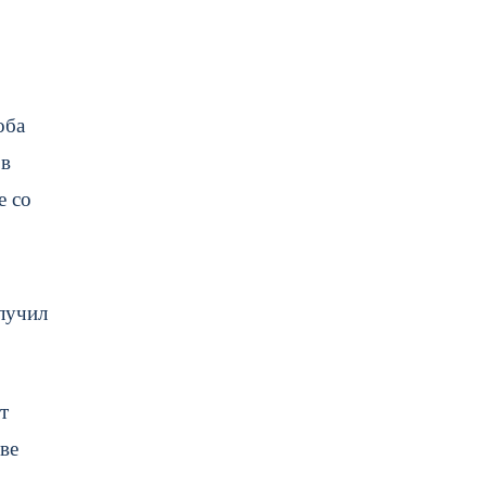
оба
ов
е со
лучил
т
ве