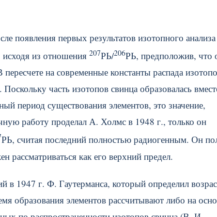
сле появления первых результатов изотопного анализа
207
206
и, исходя из отношения
РЬ/
РЬ, предположив, что 
В пересчете на современные константы распада изотоп
.
Поскольку часть изотопов свинца образовалась вмест
ный период существования элементов, это значение,
ную работу проделал А. Холмс в 1948 г., только он
7
РЬ, считая последний полностью радиогенным. Он по
жен рассматриваться как его верхний предел.
й в 1947 г. Ф. Гаутерманса, который определил возрас
ремя образования элементов рассчитывают либо на осно
анных по распространенности изотопов свинца (В. И.