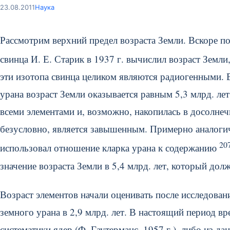
23.08.2011
Наука
Рассмотрим верхний предел возраста Земли. Вскоре по
свинца И. Е. Старик в 1937 г. вычислил возраст Земл
эти изотопа свинца целиком являются радиогенными. 
урана возраст Земли оказывается равным 5,3 млрд. лет
всеми элементами и, возможно, накопилась в досолнеч
безусловно, является завышенным. Примерно аналогич
20
использовал отношение кларка урана к содержанию
значение возраста Земли в 5,4 млрд. лет, который дол
Возраст элементов начали оценивать после исследовани
земного урана в 2,9 млрд. лет. В настоящий период в
систематики ядер (Ф. Гаутерманс, 1957 г.), либо из д