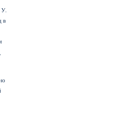
 У.
д в
м
т,
но
й