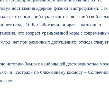
пользуя достижения ядерной физики и астрофизики. Так,
азали, что последний нуклеосинтез, внесший свой вкла
д. лет назад. Э. В. Соботович, опираясь на теорию
ановил, что возраст урана земной коры с современны
6 млрд. лет при различных допущениях: отсюда следуе
нюю историю Земли с наибольшей достоверностью мож
ьях» и «сестрах» по ближайшему космосу – Солнечно
планета.