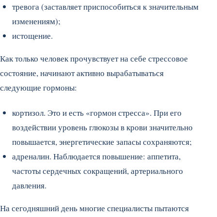
тревога (заставляет приспособиться к значительным
изменениям);
истощение.
Как только человек прочувствует на себе стрессовое
состояние, начинают активно вырабатываться
следующие гормоны:
кортизол. Это и есть «гормон стресса». При его
воздействии уровень глюкозы в крови значительно
повышается, энергетические запасы сохраняются;
адреналин. Наблюдается повышение: аппетита,
частоты сердечных сокращений, артериального
давления.
На сегодняшний день многие специалисты пытаются