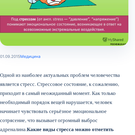
01.09.2015
Медицина
Одной из наиболее актуальных проблем человечества
является стресс. Стрессовое состояние, к сожалению,
приходит в самый неожиданный момент. Как только
необходимый порядок вещей нарушается, человек
начинает чувствовать серьёзное эмоциональное
сотрясение, что вызывает огромный выброс
Какие виды стресса можно отметить
адреналина.