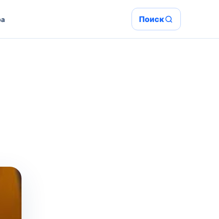
Поиск
ра