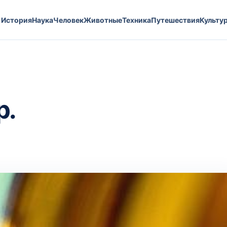
История
Наука
Человек
Животные
Техника
Путешествия
Культу
р.