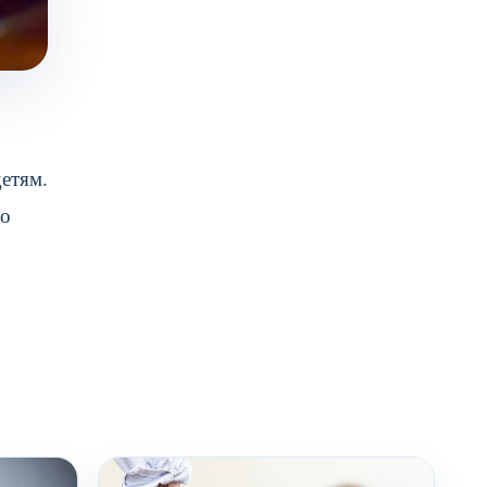
етям.
го