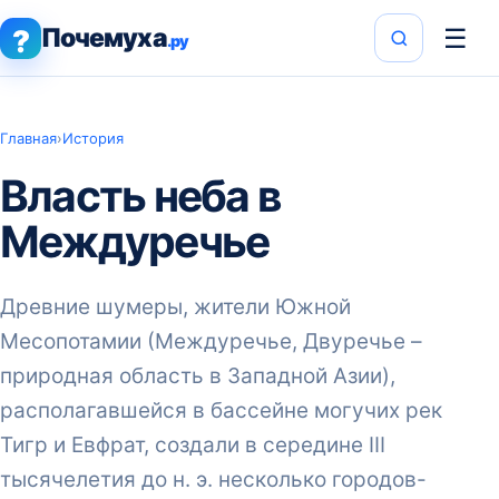
Почемуха
☰
?
.ру
Главная
›
История
Власть неба в
Междуречье
Древние шумеры, жители Южной
Месопотамии (Междуре­чье, Двуречье –
природная об­ласть в Западной Азии),
распола­гавшейся в бассейне могучих рек
Тигр и Евфрат, создали в середи­не III
тысячелетия до н. э. не­сколько городов-