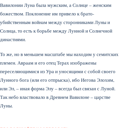
Вавилонии Луна была мужским, а Солнце – женским
божеством. Поклонение им привело к брато­
убийственным войнам между сто­ронниками Луны и
Солнца, то есть к борьбе между Лунной и Солнечной
династиями.
То же, но в меньшем масшта­бе мы находим у семитских
пле­мен. Авраам и его отец Терах изображены
переселяющимися из Ура и уносящими с собой сво­его
Лунного бога (или его от­прыска), ибо Иегова Элохим,
или Эл, – иная форма Элу – всегда был связан с Луной.
Так небо вла­ствовало в Древнем Вавилоне – царстве
Луны.