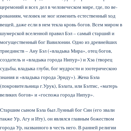
церемоний и всех дел в человеческом мире, где, по ве­
рованиям, человек не мог изме­нить естественный ход
вещей, даже если в нем текла кровь бо­гов.
Всем миром в
шумерской вселенной правил Бэл – самый старший и
могущественный бог Вавилонии. Одно из древнейших
триединств – Ану Бэл («влады­ка Мира», отец богов,
создатель и «владыка города Нипур») и Хэа (творец
судьбы, владыка глуби, бог мудрости и эзотерическою
знания и «владыка города Эриду»). Жена Бэла
(покровительни­ца г.Урук), Бэлата, или Бэлтис, «матерь
великих богов» и «госпо­жа города Нипур».
Старшим сыном Бэла был Лун­ный бог Син (его звали
также Ур, Агу и Иту), он являлся главным божеством
города Ур, названно­го в честь него. В ранней религии