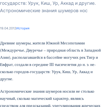
государств: Урук, Киш, Ур, Аккад и другие.
Астрономические знания шу­меров нос
19.04.2012
История
Древние шумеры, жители Южной Месопотамии
(Междуре­чье, Двуречье – природная об­ласть в Западной
Азии), распола­гавшейся в бассейне могучих рек Тигр и
Евфрат, создали в середи­не III тысячелетия до н. э. не­
сколько городов-государств: Урук, Киш, Ур, Аккад и
другие.
Астрономические знания шу­меров носили не столько
науч­ный, сколько магический харак­тер, являясь
средством для предсказаний, урегулирования жреческих